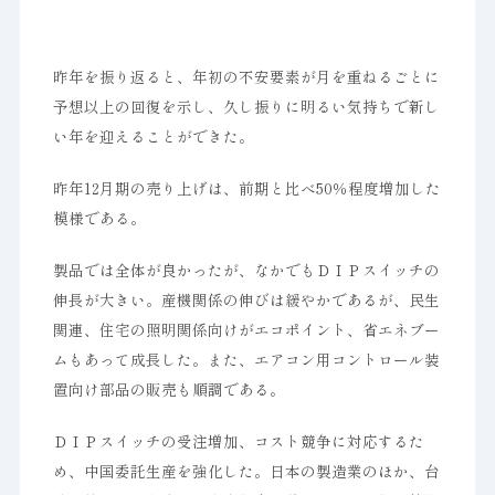
昨年を振り返ると、年初の不安要素が月を重ねるごとに
予想以上の回復を示し、久し振りに明るい気持ちで新し
い年を迎えることができた。
昨年12月期の売り上げは、前期と比べ50％程度増加した
模様である。
製品では全体が良かったが、なかでもＤＩＰスイッチの
伸長が大きい。産機関係の伸びは緩やかであるが、民生
関連、住宅の照明関係向けがエコポイント、省エネブー
ムもあって成長した。また、エアコン用コントロール装
置向け部品の販売も順調である。
ＤＩＰスイッチの受注増加、コスト競争に対応するた
め、中国委託生産を強化した。日本の製造業のほか、台