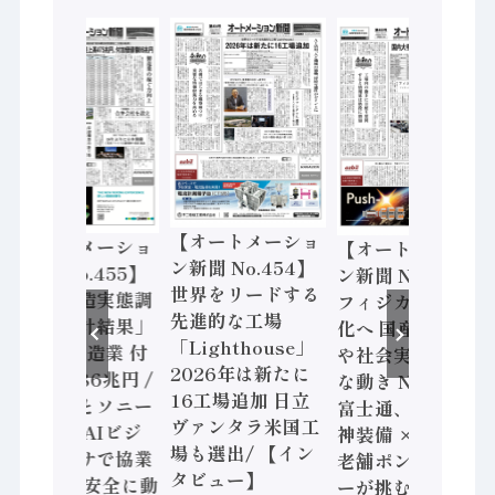
【オートメーショ
【オートメーショ
【オートメーショ
ン新聞 No.454】
ン新聞 No.455】
ン新聞 No.453】
世界をリードする
「経済構造実態調
フィジカルAI本格
先進的な工場
査二次集計結果」
化へ 国産AI開発
「Lighthouse」
2024年製造業 付
や社会実装に活発
2026年は新たに
加価値額86兆円 /
な動き Noetra、
16工場追加 日立
三菱電機とソニー
富士通、日立 / 兵
ヴァンタラ米国工
セミコン AIビジ
神装備 × HMS、
場も選出/ 【イン
ョンセンサで協業
老舗ポンプメーカ
タビュー】
/ IDEC、安全に動
ーが挑むデータ活