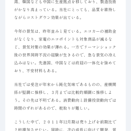
湾、韓国なども中国に生産拠点を移しており、製造技術
がかなり高まっている。当社にとっても、品質を維持し
ながらコストダウン効果が出ている。
今年の景気は、昨年並みと見ている。エコカーの補助金
がなくなり、家電のエコポイントも対象商品が減るな
ど、景気対策の効果が薄れる。一方でリーマンショック
後の世界同時不況の経験が生きるので、急な景気の冷え
込みはない。先進国、中国などは政経の一体化を強めて
おり、不安材料もある。
当社では受注が年末から鈍化気味であるものの、産機関
係が堅調に推移し、３月までは比較的順調に推移しよ
う。その先は不明である。消費動向と設備投資動向では
時間のずれがあるので、舵取りが難しい。
こうした中で、２０１１年12月期は売り上げを前期比で
２桁増加させたい。同時に、次の成長に向けて開発、営