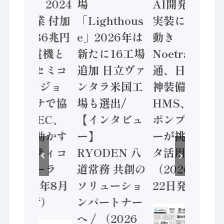
計結果」2024
場
AI開発や社会
年製造業 付加
「Lighthous
実装に活発な
価値額86兆円
e」2026年は
動き
/ 三菱電機と
新たに16工場
Noetra、富士
ソニーセミコ
追加 日立ヴァ
通、日立 / 兵
ン AIビジョ
ンタラ米国工
神装備 ×
ンセンサで協
場も選出/
HMS、老舗
業 / IDEC、
【インタビュ
ポンプメーカ
安全に動かす
ー】
ーが挑むデー
セーフティコ
RYODEN 八
タ活用 など
ントローラ
道常務 共創の
（2026年7月
（2026年8月
ソリューショ
22日発行）
5日発行）
ンパートナー
へ / （2026