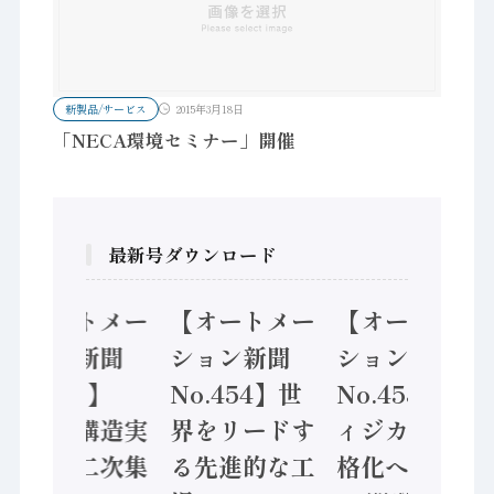
新製品/サービス
2015年3月18日
「NECA環境セミナー」開催
最新号ダウンロード
【オートメー
【オートメー
【オートメー
ション新聞
ション新聞
ション新聞
No.455】
No.454】世
No.453】フ
「経済構造実
界をリードす
ィジカルAI本
態調査二次集
る先進的な工
格化へ 国産