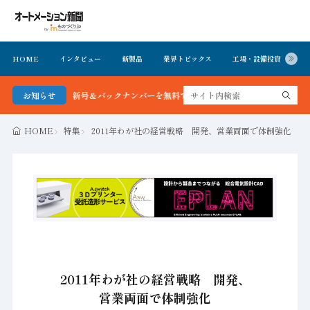
HOME
インタビュー
新製品
業界トピックス
工場・設備投資
イ
ョン新聞 最新号＆バックナンバーを無料で公開中 詳細はこちら
お知らせ
HOME
特集
2011年わが社の経営戦略 開発、営業両面で体制強化
2011年わが社の経営戦略 開発、
営業両面で体制強化