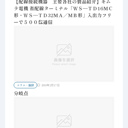
【配線接続機器 主要各社の製品紹介】キム
ラ電機 省配線ターミナル「ＷＳ―ＴＤ16ＭＣ
形・ＷＳ―ＴＤ32ＭＡ／ＭＢ形」入出力フリ
ーで５００㍍通信
コラム・論説
2010年2月17日
分岐点