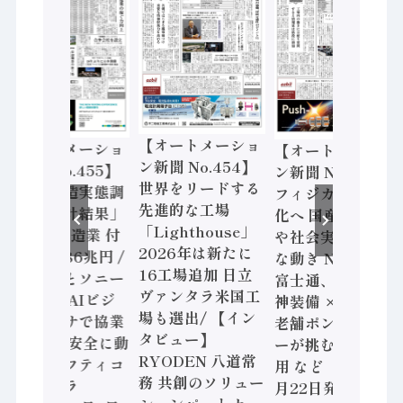
【オートメーショ
【オートメーショ
【オートメーショ
ン新聞 No.454】
ン新聞 No.455】
ン新聞 No.453】
世界をリードする
「経済構造実態調
フィジカルAI本格
先進的な工場
査二次集計結果」
化へ 国産AI開発
「Lighthouse」
2024年製造業 付
や社会実装に活発
2026年は新たに
加価値額86兆円 /
な動き Noetra、
16工場追加 日立
三菱電機とソニー
富士通、日立 / 兵
ヴァンタラ米国工
セミコン AIビジ
神装備 × HMS、
場も選出/ 【イン
ョンセンサで協業
老舗ポンプメーカ
タビュー】
/ IDEC、安全に動
ーが挑むデータ活
RYODEN 八道常
かすセーフティコ
用 など（2026年7
務 共創のソリュー
ントローラ
月22日発行）