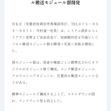
ル搬送モジュール群開発
ＮＫＥ（京都府長岡京市馬場図所27、TEL０７５―９５
５―００７１、中村道一社長）は、システム設計からレ
イアウト変更まで自由自在で、短納期対応を可能にした
パネル搬送モジュール群を開発＝写真＝拡販を開始し
た。
同モジュール群は、用途や機能ごとに標準化されたオリ
ジナルのモジュール群で構成。ロング搬送モジュール、
クロスコンベアモジュール、位置決め搬送モジュールな
どがある。
標準モジュールで構成することで、コストダウンが図
れ、メンテナンス性も向上した。