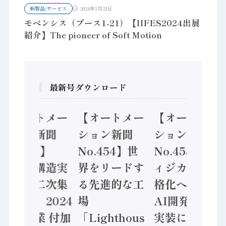
新製品/サービス
2024年1月23日
モベンシス（ブース1-21）【IIFES2024出展
紹介】The pioneer of Soft Motion
最新号ダウンロード
【オートメー
【オートメー
【オートメー
ション新聞
ション新聞
ション新聞
No.455】
No.454】世
No.453】フ
「経済構造実
界をリードす
ィジカルAI本
態調査二次集
る先進的な工
格化へ 国産
計結果」2024
場
AI開発や社会
年製造業 付加
「Lighthous
実装に活発な