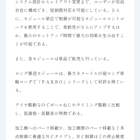
システム設計からレイアウト変更まで、ユーザーが自由
自在に構成でき、短納期対応を可能にしている。さら
に、モジュール単位で制御が可能なモジュールコントロ
ーラを使用することで、柔軟性がさらにアップするほ
か、最小のセットアップ時間で最大の効果を生み出すこ
とが可能である。
また、各モジュールは単品で販売も行っている。
ロング搬送モジュールは、最大９メートルの超ロング単
軸ローダで「ＦＡＲＢＯ」シリーズとして好評を得てい
る。
ワイヤ駆動なのでボールねじやタイミング駆動と比較
し、低価格・低騒音が特徴である。
加工機へのパーツ移載や、加工機間のパーツ移載など多
点制御に最適なＮＣタイプと、ＮＣ制御ほどの停止精度