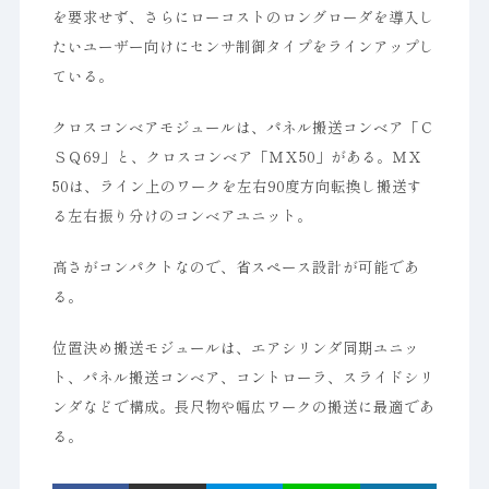
を要求せず、さらにローコストのロングローダを導入し
たいユーザー向けにセンサ制御タイプをラインアップし
ている。
クロスコンベアモジュールは、パネル搬送コンベア「Ｃ
ＳＱ69」と、クロスコンベア「ＭＸ50」がある。ＭＸ
50は、ライン上のワークを左右90度方向転換し搬送す
る左右振り分けのコンベアユニット。
高さがコンパクトなので、省スペース設計が可能であ
る。
位置決め搬送モジュールは、エアシリンダ同期ユニッ
ト、パネル搬送コンベア、コントローラ、スライドシリ
ンダなどで構成。長尺物や幅広ワークの搬送に最適であ
る。