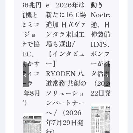
価値額86兆円
e」2026年は
動き
/ 三菱電機と
新たに16工場
Noetra、富士
ソニーセミコ
追加 日立ヴァ
通、日立 / 兵
ン AIビジョ
ンタラ米国工
神装備 ×
ンセンサで協
場も選出/
HMS、老舗
業 / IDEC、
【インタビュ
ポンプメーカ
安全に動かす
ー】
ーが挑むデー
セーフティコ
RYODEN 八
タ活用 など
ントローラ
道常務 共創の
（2026年7月
（2026年8月
ソリューショ
22日発行）
5日発行）
ンパートナー
へ / （2026
年7月29日発
行）