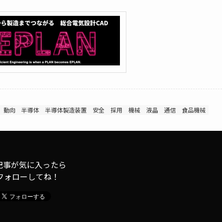
動向
半導体
半導体製造装置
安全
採用
機械
液晶
通信
食品機械
記事が気に入ったら
フォローしてね！