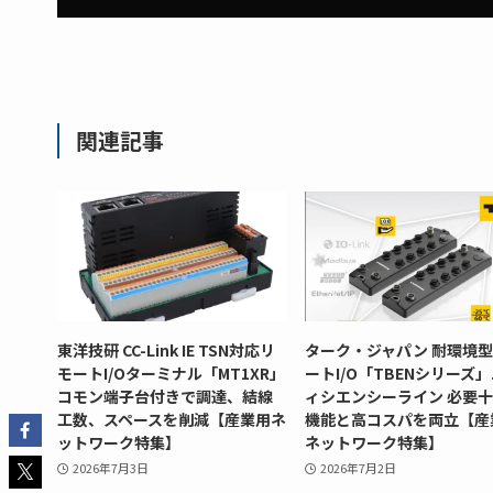
関連記事
東洋技研 CC-Link IE TSN対応リ
ターク・ジャパン 耐環境
モートI/Oターミナル「MT1XR」
ートI/O「TBENシリーズ
コモン端子台付きで調達、結線
ィシエンシーライン 必要
工数、スペースを削減【産業用ネ
機能と高コスパを両立【産
ットワーク特集】
ネットワーク特集】
2026年7月3日
2026年7月2日