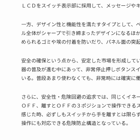
ＬＣＤをスイッチ表示部に採用して、メッセージや
一方、デザイン性と機能性を満たすタイプとして、
ル全体がシャープで引き締まったデザインになるほ
められるゴミや埃の付着を防いだり、パネル面の突
安全の確保という点から、安定した市場を形成して
器の普及が進む中にあって、非常停止押しボタンス
いる。普段あまり使わなくても、非常時には確実に
さらに、安全性・危険回避の追求では、同じくイネ
ＯＦＦ、離すとＯＦＦの３ポジションで操作できる
感じた時、必ずしもスイッチから手を離すとは限ら
操作にも対応できる危険防止構造となっている。