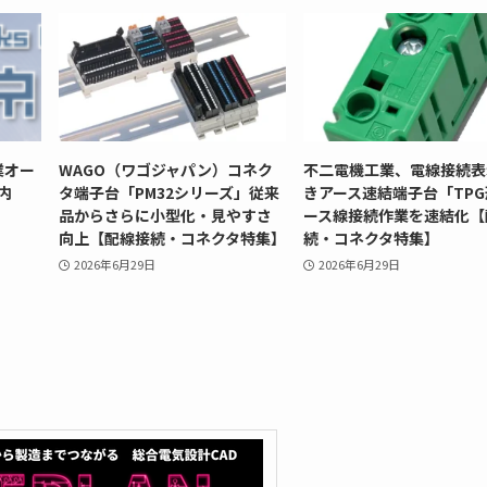
業オー
WAGO（ワゴジャパン）コネク
不二電機工業、電線接続表
内
タ端子台「PM32シリーズ」従来
きアース速結端子台「TP
品からさらに小型化・見やすさ
ース線接続作業を速結化【
向上【配線接続・コネクタ特集】
続・コネクタ特集】
2026年6月29日
2026年6月29日