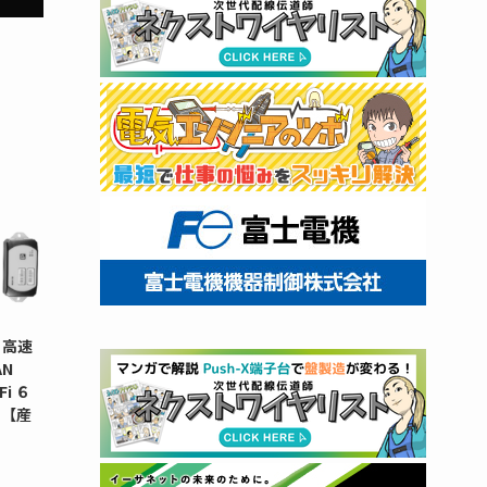
 高速
N
i ６
タ【産