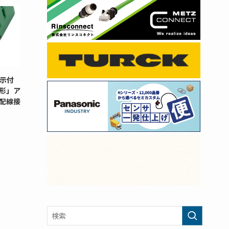
示付
G形」ア
配線接