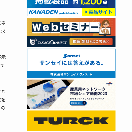
パネ
で求
表示
って
すと
険を
らの