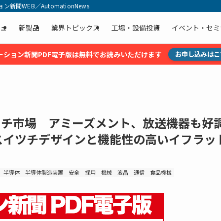
聞WEB／AutomationNews
ュ
新製品
業界トピックス
工場・設備投資
イベント・セミ
ーション新聞PDF電子版は無料でお読みいただけます
お申し込みはこ
ッチ市場 アミーズメント、放送機器も
スイツチデザインと機能性の高いイフラッ
半導体
半導体製造装置
安全
採用
機械
液晶
通信
食品機械