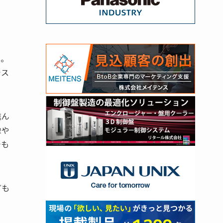
る。
でス
進ん
像や
チも
ども