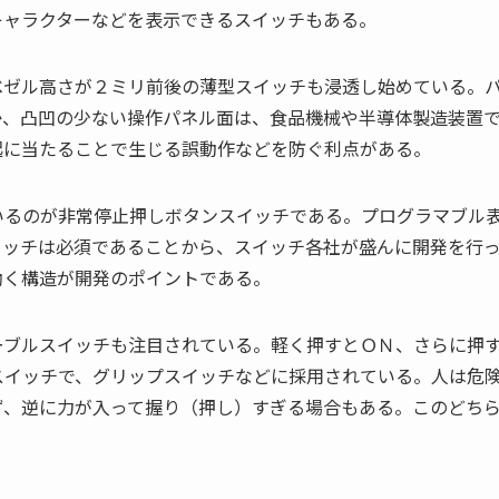
キャラクターなどを表示できるスイッチもある。
ベゼル高さが２ミリ前後の薄型スイッチも浸透し始めている。
か、凸凹の少ない操作パネル面は、食品機械や半導体製造装置
起に当たることで生じる誤動作などを防ぐ利点がある。
いるのが非常停止押しボタンスイッチである。プログラマブル
イッチは必須であることから、スイッチ各社が盛んに開発を行
働く構造が開発のポイントである。
ーブルスイッチも注目されている。軽く押すとＯＮ、さらに押
スイッチで、グリップスイッチなどに採用されている。人は危
ず、逆に力が入って握り（押し）すぎる場合もある。このどち