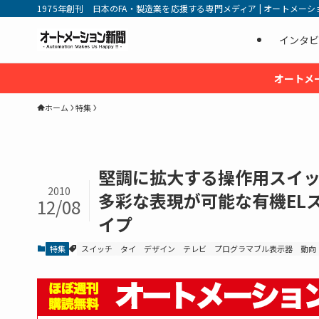
1975年創刊 日本のFA・製造業を応援する専門メディア | オートメーション新
インタビ
オートメ
ホーム
特集
堅調に拡大する操作用スイ
2010
多彩な表現が可能な有機EL
12/08
イプ
特集
スイッチ
タイ
デザイン
テレビ
プログラマブル表示器
動向