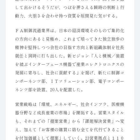
して出かけるそうだが、つぼを押さえる瞬時の判断と行
動力、大胆さを合わせ持つ資質を垣間見た気がする。
ＦＡ制御流通業界は、日本の経済環境そのもので集約化
の方向にあると見極め、これまで培ってきた独立独歩の
精神を堅持しつつ会社の目指す方向と新組織体制を社長
就任と同時に打ち出した。新ビジョン「人と機械／装置
を結ぶインターフェース機器で産業エレクトロニクスの
発展に寄与し、社会に貢献する」を掲げ、新たに制御コ
ンポーネンツ部、ＩＴソリューション部、電子コンポー
ネンツ部を設置、20人を配置した。
営業戦略は「環境、エネルギー、社会インフラ、医療機
器分野など成長産業の市場」を開拓する。営業スタイル
も、それまでの「提案営業」から「課題解決営業」へ変
え、加えて「お客様の購買に絡む全てを代行できること
を付加価値として提案」していく。23営業拠点と１１０