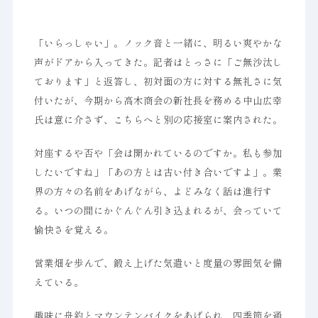
「いらっしゃい」。ノック音と一緒に、明るい爽やかな
声がドアから入ってきた。記者はとっさに「ご無沙汰し
ております」と返答し、初対面の方に対する無礼さに気
付いたが、今期から高木商会の新社長を務める中山広幸
氏は意に介さず、こちらへと別の応接室に案内された。
対座するや否や「会は開かれているのですか。私も参加
したいですね」「あの方とは古い付き合いですよ」。業
界の方々の名前をあげながら、よどみなく話は進行す
る。いつの間にかぐんぐん引き込まれるが、会っていて
愉快さを覚える。
営業畑を歩んで、鍛え上げた気遣いと度量の雰囲気を備
えている。
趣味に舟釣とマウンテンバイクをあげられ、四季節を通