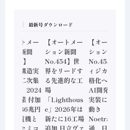
最新号ダウンロード
【オートメー
【オートメー
【オートメー
ション新聞
ション新聞
ション新聞
No.455】
No.454】世
No.453】フ
「経済構造実
界をリードす
ィジカルAI本
態調査二次集
る先進的な工
格化へ 国産
計結果」2024
場
AI開発や社会
年製造業 付加
「Lighthous
実装に活発な
価値額86兆円
e」2026年は
動き
/ 三菱電機と
新たに16工場
Noetra、富士
ソニーセミコ
追加 日立ヴァ
通、日立 / 兵