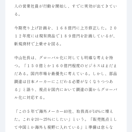
人の営業社員が行動を開始し、すでに実効が出てきてい
る。
今期売り上げ計画を、１６８億円に上方修正した。２０
１２年度には現有商品で１８９億円を計画しているが、
新規商材で上乗せを図る。
中山社長は、グローバル化に対しても明確な考えを持
つ。「１５０億とか１６０億円程度のビジネスはまだま
だある。国内市場を最優先に考えている。しかし、部品
調達は日本メーカーにこだわる必要がなくなりつつあ
る」と語り、視点を国内において調達の面からグローバ
ル化に対応する。
「この５年で海外メーカー40社、取扱高が14％に増え
た。これを20～25％にしたい」という。「販売拠点とし
て中国とか海外も視野に入れている」と準備は怠らな