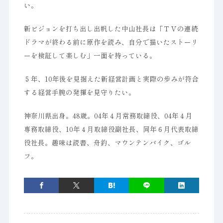
い。
新ビジョンを打ち出し出帆した中山社長は「ＴＶの連続
ドラマが終わる前に原作を読み、自分で描いたストーリ
ーを検証して楽しむ」一面を持っている。
５年、10年後を見据えた新経営計画と実際の歩みが符合
する経営手腕の発揮を見守りたい。
神奈川県出身。48歳。04年４月常務取締役、04年４月
専務取締役、10年４月取締役副社長、同年６月代表取締
役社長。趣味は読書、舟釣、マウンテンバイク、ゴル
フ。