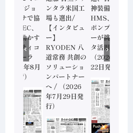
ン AIビジョ
ンタラ米国工
神装備 ×
ンセンサで協
場も選出/
HMS、老舗
業 / IDEC、
【インタビュ
ポンプメーカ
安全に動かす
ー】
ーが挑むデー
セーフティコ
RYODEN 八
タ活用 など
ントローラ
道常務 共創の
（2026年7月
（2026年8月
ソリューショ
22日発行）
5日発行）
ンパートナー
へ / （2026
年7月29日発
行）