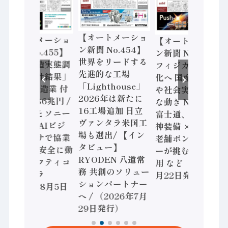
【オートメーショ
【オートメーショ
【オートメーショ
ン新聞 No.454】
ン新聞 No.455】
ン新聞 No.453】
世界をリードする
「経済構造実態調
フィジカルAI本格
先進的な工場
査二次集計結果」
化へ 国産AI開発
「Lighthouse」
2024年製造業 付
や社会実装に活発
2026年は新たに
加価値額86兆円 /
な動き Noetra、
16工場追加 日立
三菱電機とソニー
富士通、日立 / 兵
ヴァンタラ米国工
セミコン AIビジ
神装備 × HMS、
場も選出/ 【イン
ョンセンサで協業
老舗ポンプメーカ
タビュー】
/ IDEC、安全に動
ーが挑むデータ活
RYODEN 八道常
かすセーフティコ
用 など（2026年7
務 共創のソリュー
ントローラ
月22日発行）
ションパートナー
（2026年8月5日
へ / （2026年7月
発行）
29日発行）