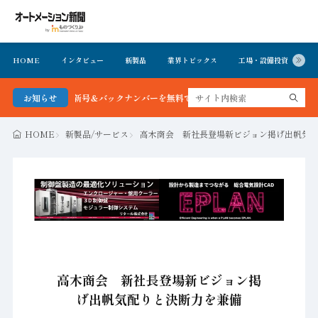
HOME
インタビュー
新製品
業界トピックス
工場・設備投資
イ
ン新聞 最新号＆バックナンバーを無料で公開中 詳細はこちら
お知らせ
HOME
新製品/サービス
高木商会 新社長登場新ビジョン掲げ出帆気
高木商会 新社長登場新ビジョン掲
げ出帆気配りと決断力を兼備