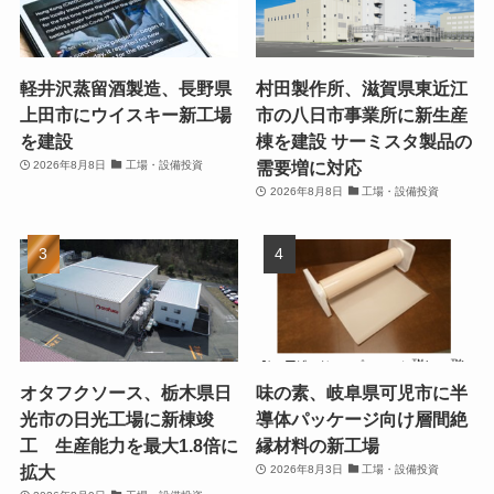
軽井沢蒸留酒製造、長野県
村田製作所、滋賀県東近江
上田市にウイスキー新工場
市の八日市事業所に新生産
を建設
棟を建設 サーミスタ製品の
需要増に対応
2026年8月8日
工場・設備投資
2026年8月8日
工場・設備投資
オタフクソース、栃木県日
味の素、岐阜県可児市に半
光市の日光工場に新棟竣
導体パッケージ向け層間絶
工 生産能力を最大1.8倍に
縁材料の新工場
拡大
2026年8月3日
工場・設備投資