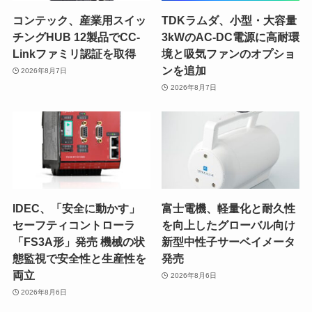
コンテック、産業用スイッ
TDKラムダ、小型・大容量
チングHUB 12製品でCC-
3kWのAC-DC電源に高耐環
Linkファミリ認証を取得
境と吸気ファンのオプショ
ンを追加
2026年8月7日
2026年8月7日
IDEC、「安全に動かす」
富士電機、軽量化と耐久性
セーフティコントローラ
を向上したグローバル向け
「FS3A形」発売 機械の状
新型中性子サーベイメータ
態監視で安全性と生産性を
発売
両立
2026年8月6日
2026年8月6日