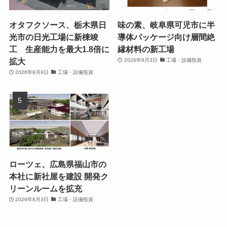
オタフクソース、栃木県日
味の素、岐阜県可児市に半
光市の日光工場に新棟竣
導体パッケージ向け層間絶
工 生産能力を最大1.8倍に
縁材料の新工場
拡大
2026年8月3日
工場・設備投資
2026年8月9日
工場・設備投資
ローツェ、広島県福山市の
本社に新社屋を建設 開発ク
リーンルームを拡充
2026年8月3日
工場・設備投資