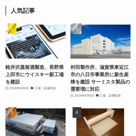
人気記事
軽井沢蒸留酒製造、長野県
村田製作所、滋賀県東近江
上田市にウイスキー新工場
市の八日市事業所に新生産
を建設
棟を建設 サーミスタ製品の
需要増に対応
2026年8月8日
工場・設備投資
2026年8月8日
工場・設備投資