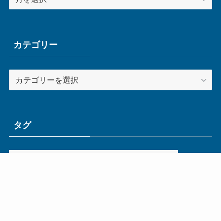
ー
カ
イ
ブ
カテゴリー
カ
テ
ゴ
リ
ー
タグ
ge
IoT
ものづくり
エネルギー
オムロン
コネクタ
コンピュータ
スイッチ
セキュリティ
センサ
タイ
デザイン
デジタル
ドイツ
バリ
ライン
ロボット
三菱電機
中国
企業
制御機器
制御盤
効率化
動向
半導体
安全
展示会
採用
接続
搬送
改善
機械
液晶
温度
無線
物流
経済産業省
自動車
製造業
見える化
輸出
通信
部品