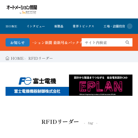
HOME
インタビュー
新製品
業界トピックス
工場・設備投資
イ
る！オートメーション新聞 最新号＆バックナンバーを無料で公開中 詳細はこちら
お知らせ
HOME
RFIDリーダー
RFIDリーダー
tag