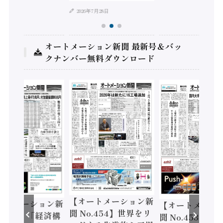
2026年7月28日
オートメーション新聞 最新号＆バッ
クナンバー無料ダウンロード
【オートメーション新
ートメーション新
【オートメーシ
聞 No.454】世界をリ
o.455】「経済構
聞 No.453】フ