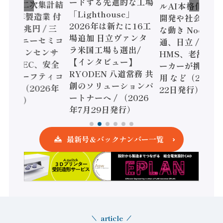
ードする先進的な工場
態調査二次集計結
ルAI本格化へ 国
「Lighthouse」
024年製造業 付
開発や社会実装
2026年は新たに16工
額86兆円 / 三
な動き Noetra
場追加 日立ヴァンタ
機とソニーセミコ
通、日立 / 兵神
ラ米国工場も選出/
AIビジョンセンサ
HMS、老舗ポン
【インタビュー】
 / IDEC、安全
ーカーが挑むデ
RYODEN 八道常務 共
かすセーフティコ
用 など（2026
創のソリューションパ
ローラ（2026年
22日発行）
ートナーへ / （2026
5日発行）
年7月29日発行）
最新号＆バックナンバー一覧
article