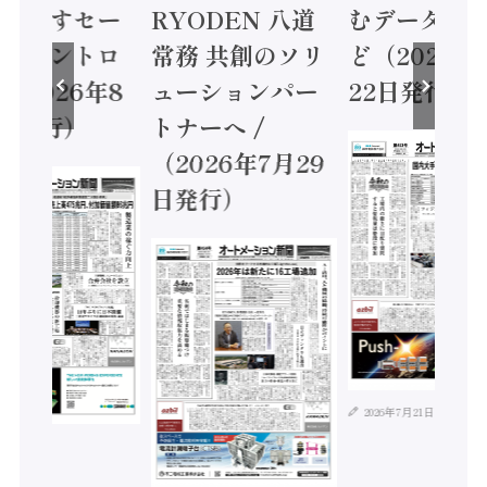
に動かすセー
RYODEN 八道
むデータ活用
ティコントロ
常務 共創のソリ
ど（2026年
（2026年8
ューションパー
22日発行）
日発行）
トナーへ /
（2026年7月29
日発行）
2026年7月21日
年8月4日