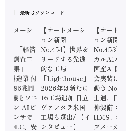
最新号ダウンロード
オートメーシ
【オートメーシ
【オートメ
ン新聞
ョン新聞
ョン新聞
.455】「経済
No.454】世界を
No.453】
造実態調査二
リードする先進
カルAI本格
集計結果」
的な工場
国産AI開発
24年製造業 付
「Lighthouse」
会実装に活
値額86兆円
2026年は新たに
動き Noetr
三菱電機とソニ
16工場追加 日立
士通、日立 /
ミコン AIビ
ヴァンタラ米国
神装備 ×
ョンセンサで
工場も選出/ 【イ
HMS、老舗
 / IDEC、安
ンタビュー】
プメーカー