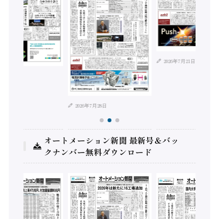
2026年7月21日
年8月4日
2026年7月28日
オートメーション新聞 最新号＆バッ
クナンバー無料ダウンロード