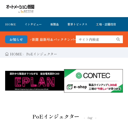
HOME
インタビュー
新製品
業界トピックス
工場・設備投資
イ
ートメーション新聞 最新号＆バックナンバーを無料で公開中 詳細はこちら
お知らせ
HOME
PoEインジェクター
PoEインジェクター
tag