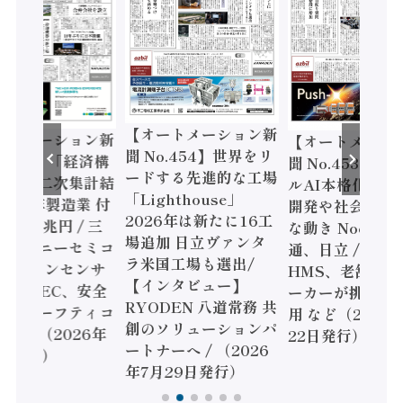
【オートメーション新
ートメーション新
【オートメーシ
聞 No.454】世界をリ
o.455】「経済構
聞 No.453】フ
ードする先進的な工場
態調査二次集計結
ルAI本格化へ 国
「Lighthouse」
024年製造業 付
開発や社会実装
2026年は新たに16工
額86兆円 / 三
な動き Noetra
場追加 日立ヴァンタ
機とソニーセミコ
通、日立 / 兵神
ラ米国工場も選出/
AIビジョンセンサ
HMS、老舗ポン
【インタビュー】
 / IDEC、安全
ーカーが挑むデ
RYODEN 八道常務 共
かすセーフティコ
用 など（2026
創のソリューションパ
ローラ（2026年
22日発行）
ートナーへ / （2026
5日発行）
年7月29日発行）