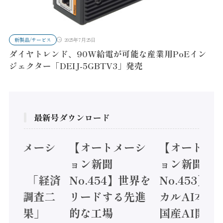
新製品/サービス
2025年7月25日
ダイヤトレンド、90W給電が可能な産業用PoEイン
ジェクター「DEIJ-5GBTV3」発売
最新号ダウンロード
オートメーシ
【オートメーシ
【オートメ
ン新聞
ョン新聞
ョン新聞
.455】「経済
No.454】世界を
No.453】
造実態調査二
リードする先進
カルAI本格
集計結果」
的な工場
国産AI開発