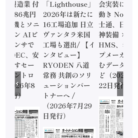
24年製造業 付
「Lighthouse」
会実装に活
値額86兆円
2026年は新たに
動き Noetr
三菱電機とソニ
16工場追加 日立
士通、日立 /
ミコン AIビ
ヴァンタラ米国
神装備 ×
ョンセンサで
工場も選出/ 【イ
HMS、老舗
 / IDEC、安
ンタビュー】
プメーカー
に動かすセー
RYODEN 八道
むデータ活用
ティコントロ
常務 共創のソリ
ど（2026年
（2026年8
ューションパー
22日発行）
日発行）
トナーへ /
（2026年7月29
日発行）