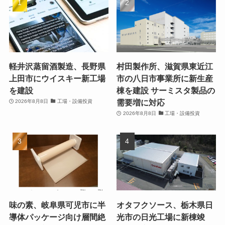
軽井沢蒸留酒製造、長野県
村田製作所、滋賀県東近江
上田市にウイスキー新工場
市の八日市事業所に新生産
を建設
棟を建設 サーミスタ製品の
需要増に対応
2026年8月8日
工場・設備投資
2026年8月8日
工場・設備投資
味の素、岐阜県可児市に半
オタフクソース、栃木県日
導体パッケージ向け層間絶
光市の日光工場に新棟竣