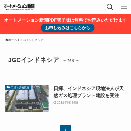
オートメーション新聞PDF電子版は無料でお読みいただけます
お申し込みはこちらから
ホーム
JGCインドネシア
JGCインドネシア
– tag –
日揮、インドネシア現地法人が天
工場・設備投資
然ガス処理プラント建設を受注
2022年6月29日
1