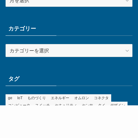
ー
カ
イ
ブ
カテゴリー
カ
テ
ゴ
リ
ー
タグ
ge
IoT
ものづくり
エネルギー
オムロン
コネクタ
コンピュータ
スイッチ
セキュリティ
センサ
タイ
デザイン
デジタル
ドイツ
バリ
ライン
ロボット
三菱電機
中国
企業
制御機器
制御盤
効率化
動向
半導体
安全
展示会
採用
接続
搬送
改善
機械
液晶
温度
無線
物流
経済産業省
自動車
製造業
見える化
輸出
通信
部品