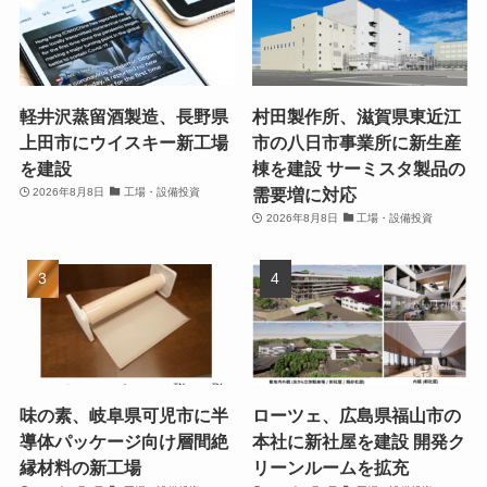
軽井沢蒸留酒製造、長野県
村田製作所、滋賀県東近江
上田市にウイスキー新工場
市の八日市事業所に新生産
を建設
棟を建設 サーミスタ製品の
需要増に対応
2026年8月8日
工場・設備投資
2026年8月8日
工場・設備投資
味の素、岐阜県可児市に半
ローツェ、広島県福山市の
導体パッケージ向け層間絶
本社に新社屋を建設 開発ク
縁材料の新工場
リーンルームを拡充