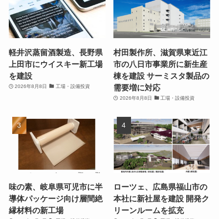
軽井沢蒸留酒製造、長野県
村田製作所、滋賀県東近江
上田市にウイスキー新工場
市の八日市事業所に新生産
を建設
棟を建設 サーミスタ製品の
需要増に対応
2026年8月8日
工場・設備投資
2026年8月8日
工場・設備投資
味の素、岐阜県可児市に半
ローツェ、広島県福山市の
導体パッケージ向け層間絶
本社に新社屋を建設 開発ク
縁材料の新工場
リーンルームを拡充