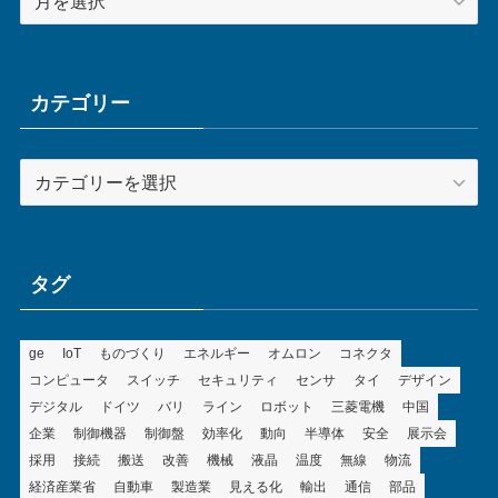
ー
カ
イ
ブ
カテゴリー
カ
テ
ゴ
リ
ー
タグ
ge
IoT
ものづくり
エネルギー
オムロン
コネクタ
コンピュータ
スイッチ
セキュリティ
センサ
タイ
デザイン
デジタル
ドイツ
バリ
ライン
ロボット
三菱電機
中国
企業
制御機器
制御盤
効率化
動向
半導体
安全
展示会
採用
接続
搬送
改善
機械
液晶
温度
無線
物流
経済産業省
自動車
製造業
見える化
輸出
通信
部品