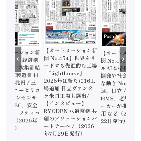
【オートメーション新
ートメーション新
【オートメーシ
聞 No.454】世界をリ
o.455】「経済構
聞 No.453】フ
ードする先進的な工場
態調査二次集計結
ルAI本格化へ 国
「Lighthouse」
024年製造業 付
開発や社会実装
2026年は新たに16工
額86兆円 / 三
な動き Noetra
場追加 日立ヴァンタ
機とソニーセミコ
通、日立 / 兵神
ラ米国工場も選出/
AIビジョンセンサ
HMS、老舗ポン
【インタビュー】
 / IDEC、安全
ーカーが挑むデ
RYODEN 八道常務 共
かすセーフティコ
用 など（2026
創のソリューションパ
ローラ（2026年
22日発行）
ートナーへ / （2026
5日発行）
年7月29日発行）