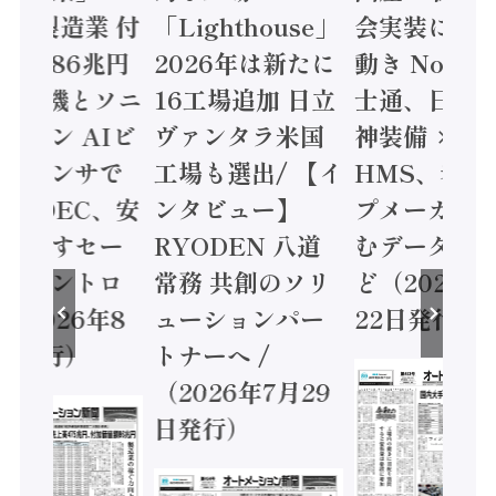
24年製造業 付
「Lighthouse」
会実装に活
値額86兆円
2026年は新たに
動き Noetr
三菱電機とソニ
16工場追加 日立
士通、日立 /
ミコン AIビ
ヴァンタラ米国
神装備 ×
ョンセンサで
工場も選出/ 【イ
HMS、老舗
 / IDEC、安
ンタビュー】
プメーカー
に動かすセー
RYODEN 八道
むデータ活用
ティコントロ
常務 共創のソリ
ど（2026年
（2026年8
ューションパー
22日発行）
日発行）
トナーへ /
（2026年7月29
日発行）