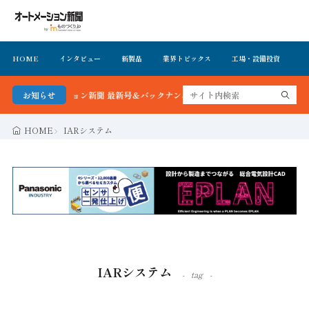
HOME
インタビュー
新製品
業界トピックス
工場・設備投資
イ
オートメーション新聞 最新号＆バックナンバーを無料で公開中 詳細はこちら
お知らせ
HOME
IARシステム
IARシステム
tag