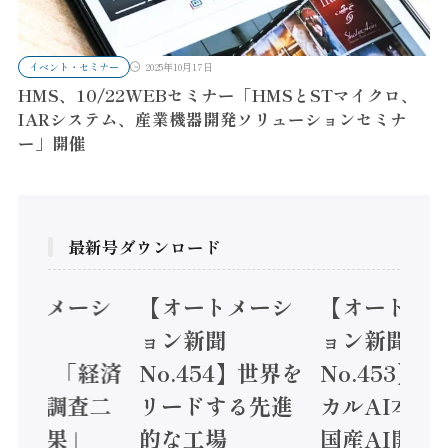
イベント・セミナー
2025年10月17日
HMS、10/22WEBセミナー「HMSとSTマイクロ、
IARシステム、産業機器開発ソリューションセミナ
ー」開催
最新号ダウンロード
オートメーシ
【オートメーシ
【オートメ
ン新聞
ョン新聞
ョン新聞
.455】「経済
No.454】世界を
No.453】
造実態調査二
リードする先進
カルAI本格
集計結果」
的な工場
国産AI開発