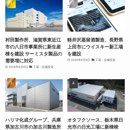
村田製作所、滋賀県東近江
軽井沢蒸留酒製造、長野県
市の八日市事業所に新生産
上田市にウイスキー新工場
棟を建設 サーミスタ製品の
を建設
需要増に対応
2026年8月8日
工場・設備投資
2026年8月8日
工場・設備投資
ハリマ化成グループ、兵庫
オタフクソース、栃木県日
県加古川市の加古川製造所
光市の日光工場に新棟竣