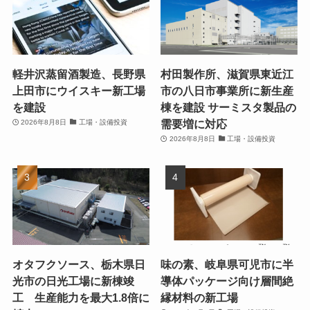
軽井沢蒸留酒製造、長野県
村田製作所、滋賀県東近江
上田市にウイスキー新工場
市の八日市事業所に新生産
を建設
棟を建設 サーミスタ製品の
需要増に対応
2026年8月8日
工場・設備投資
2026年8月8日
工場・設備投資
オタフクソース、栃木県日
味の素、岐阜県可児市に半
光市の日光工場に新棟竣
導体パッケージ向け層間絶
工 生産能力を最大1.8倍に
縁材料の新工場