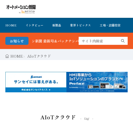
HOME
インタビュー
新製品
業界トピックス
工場・設備投資
イ
ートメーション新聞 最新号＆バックナンバーを無料で公開中 詳細はこちら
お知らせ
HOME
AIoTクラウド
AIoTクラウド
tag