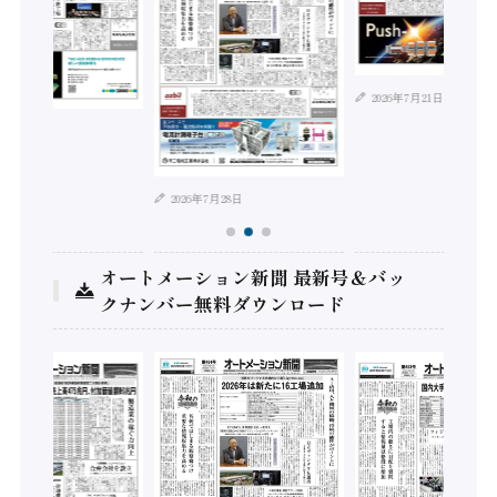
2026年7月21日
年8月4日
2026年7月28日
オートメーション新聞 最新号＆バッ
クナンバー無料ダウンロード