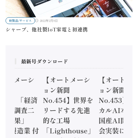
新製品/サービス
2022年2月9日
シャープ、他社製IoT家電と初連携
最新号ダウンロード
オートメーシ
【オートメーシ
【オートメ
ン新聞
ョン新聞
ョン新聞
.455】「経済
No.454】世界を
No.453】
造実態調査二
リードする先進
カルAI本格
集計結果」
的な工場
国産AI開発
24年製造業 付
「Lighthouse」
会実装に活