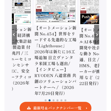
【オートメーション新
ートメーション新
【オートメーシ
聞 No.454】世界をリ
o.455】「経済構
聞 No.453】フ
ードする先進的な工場
態調査二次集計結
ルAI本格化へ 国
「Lighthouse」
024年製造業 付
開発や社会実装
2026年は新たに16工
額86兆円 / 三
な動き Noetra
場追加 日立ヴァンタ
機とソニーセミコ
通、日立 / 兵神
ラ米国工場も選出/
AIビジョンセンサ
HMS、老舗ポン
【インタビュー】
 / IDEC、安全
ーカーが挑むデ
RYODEN 八道常務 共
かすセーフティコ
用 など（2026
創のソリューションパ
ローラ（2026年
22日発行）
ートナーへ / （2026
5日発行）
年7月29日発行）
最新号＆バックナンバー一覧