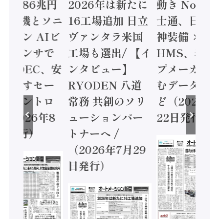
値額86兆円
2026年は新たに
動き Noetr
三菱電機とソニ
16工場追加 日立
士通、日立 /
ミコン AIビ
ヴァンタラ米国
神装備 ×
ョンセンサで
工場も選出/ 【イ
HMS、老舗
 / IDEC、安
ンタビュー】
プメーカー
に動かすセー
RYODEN 八道
むデータ活用
ティコントロ
常務 共創のソリ
ど（2026年
（2026年8
ューションパー
22日発行）
日発行）
トナーへ /
（2026年7月29
日発行）