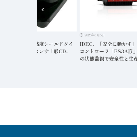
2026年8月6日
2026年8月6日
ンサテック、高感度シールドタイ
IDEC、「安全に動かす
静電容量形近接センサ「形CD-
コントローラ「FS3A形」
12」発売
の状態監視で安全性と生