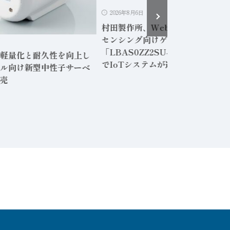
2026年8月6日
村田製作所、Webアプリ内蔵の無
センシング向けゲートウェイ
日
「LBAS0ZZ2SU-001」専用PC
軽量化と耐久性を向上し
でIoTシステムが運用可能に
ル向け新型中性子サーベ
売