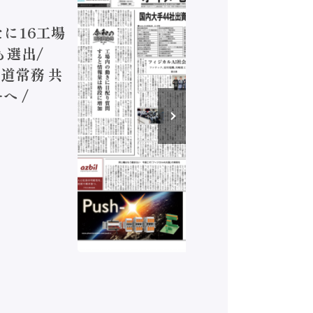
ジカルA
新たに16工場
装に活発
も選出/
兵神装備
道常務 共
が挑むデ
へ /
発行）