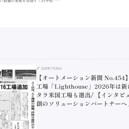
い設備の実現を目指す「AI予知……
2026年7月28日
【オートメーション新聞 No.45
工場「Lighthouse」2026年
タラ米国工場も選出/ 【インタビュ
創のソリューションパートナーへ / 