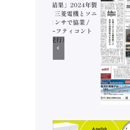
造実態調査二次集計結果」2024年製
付加価値額86兆円 / 三菱電機とソニ
ミコン AIビジョンセンサで協業 /
EC、安全に動かすセーフティコント
ラ（2026年8月5日発行）