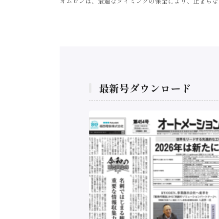
オムロンは、最適なタイミングの保全により、止まらな
最新号ダウンロード
構造実態調査二次集
/ 三菱電機とソニー
C、安全に動かすセ
行）