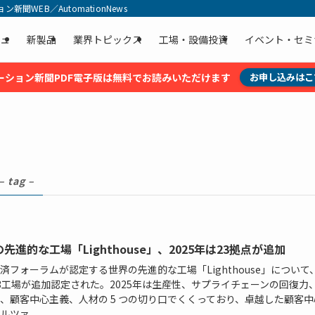
聞WEB／AutomationNews
ュ
新製品
業界トピックス
工場・設備投資
イベント・セミ
ーション新聞PDF電子版は無料でお読みいただけます
お申し込みはこ
– tag –
先進的な工場「Lighthouse」、2025年は23拠点が追加
済フォーラムが認定する世界の先進的な工場「Lighthouse」について、
3工場が追加認定された。2025年は生産性、サプライチェーンの回復力
、顧客中心主義、人材の 5 つの切り口でくくっており、卓越した顧客中
ツァ...