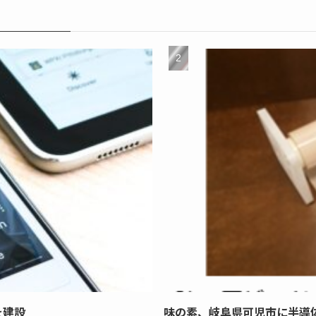
を建設
味の素、岐阜県可児市に半導