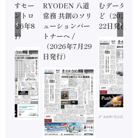
に動かすセー
RYODEN 八道
むデータ活用
ティコントロ
常務 共創のソリ
ど（2026年
（2026年8
ューションパー
22日発行）
日発行）
トナーへ /
（2026年7月29
日発行）
2026年7月21日
年8月4日