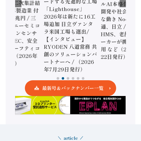
ードする先進的な工場
態調査二次集計結
ルAI本格化へ 国
「Lighthouse」
024年製造業 付
開発や社会実装
2026年は新たに16工
額86兆円 / 三
な動き Noetra
場追加 日立ヴァンタ
機とソニーセミコ
通、日立 / 兵神
ラ米国工場も選出/
AIビジョンセンサ
HMS、老舗ポン
【インタビュー】
 / IDEC、安全
ーカーが挑むデ
RYODEN 八道常務 共
かすセーフティコ
用 など（2026
創のソリューションパ
ローラ（2026年
22日発行）
ートナーへ / （2026
5日発行）
年7月29日発行）
最新号＆バックナンバー一覧
article