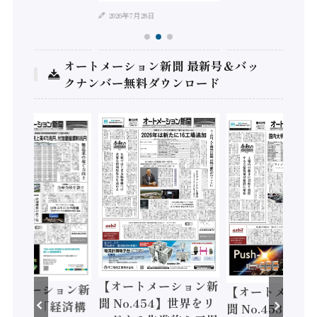
2026年7月28日
オートメーション新聞 最新号＆バッ
クナンバー無料ダウンロード
【オートメーション新
ートメーション新
【オートメーシ
聞 No.454】世界をリ
o.455】「経済構
聞 No.453】フ