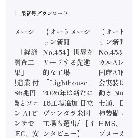
最新号ダウンロード
オートメーシ
【オートメーシ
【オートメ
ン新聞
ョン新聞
ョン新聞
.455】「経済
No.454】世界を
No.453】
造実態調査二
リードする先進
カルAI本格
集計結果」
的な工場
国産AI開発
24年製造業 付
「Lighthouse」
会実装に活
値額86兆円
2026年は新たに
動き Noetr
三菱電機とソニ
16工場追加 日立
士通、日立 /
ミコン AIビ
ヴァンタラ米国
神装備 ×
ョンセンサで
工場も選出/ 【イ
HMS、老舗
 / IDEC、安
ンタビュー】
プメーカー