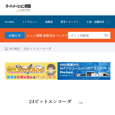
HOME
インタビュー
新製品
業界トピックス
工場・設備投資
イ
る！オートメーション新聞 最新号＆バックナンバーを無料で公開中 詳細はこちら
お知らせ
HOME
24ビットエンコーダ
24ビットエンコーダ
tag