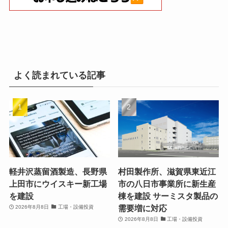
よく読まれている記事
軽井沢蒸留酒製造、長野県
村田製作所、滋賀県東近江
上田市にウイスキー新工場
市の八日市事業所に新生産
を建設
棟を建設 サーミスタ製品の
需要増に対応
2026年8月8日
工場・設備投資
2026年8月8日
工場・設備投資