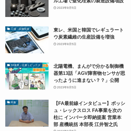
ル工場で窒化珪素の製造設備増設
2023年9月5日
東レ、米国と韓国でレギュラート
工場・設備投資
ウ炭素繊維の生産設備を増強
2023年9月5日
北陽電機、まんがで分かる制御機
FA業界・企業トピックス
器第13話「AGV障害物センサが思
ったように進まない？？」公開
2023年9月5日
【FA最前線インタビュー】ボッシ
特集
ュ・レックスロス FA事業を次の
柱に インバータ即納提案 営業本
部 産機統括 本部長 江井智之氏