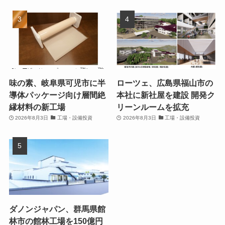
味の素、岐阜県可児市に半
ローツェ、広島県福山市の
導体パッケージ向け層間絶
本社に新社屋を建設 開発ク
縁材料の新工場
リーンルームを拡充
2026年8月3日
工場・設備投資
2026年8月3日
工場・設備投資
ダノンジャパン、群馬県館
林市の館林工場を150億円