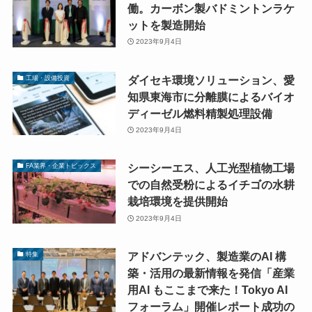
働。カーボン製バドミントンラケ
ットを製造開始
2023年9月4日
ダイセキ環境ソリューション、愛
工場・設備投資
知県東海市に分離膜によるバイオ
ディーゼル燃料精製処理設備
2023年9月4日
シーシーエス、人工光型植物工場
FA業界・企業トピックス
での自然受粉によるイチゴの水耕
栽培環境を提供開始
2023年9月4日
アドバンテック、製造業のAI 構
特集
築・活用の最新情報を発信「産業
用AI もここまで来た！Tokyo AI
フォーラム」開催レポート成功の