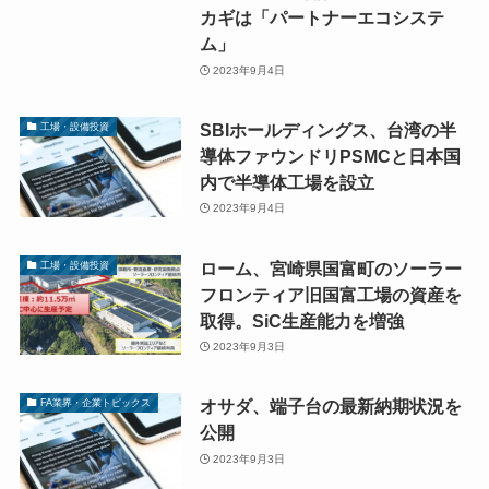
カギは「パートナーエコシステ
ム」
2023年9月4日
SBIホールディングス、台湾の半
工場・設備投資
導体ファウンドリPSMCと日本国
内で半導体工場を設立
2023年9月4日
ローム、宮崎県国富町のソーラー
工場・設備投資
フロンティア旧国富工場の資産を
取得。SiC生産能力を増強
2023年9月3日
オサダ、端子台の最新納期状況を
FA業界・企業トピックス
公開
2023年9月3日