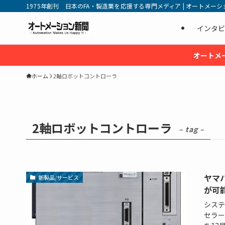
1975年創刊 日本のFA・製造業を応援する専門メディア | オートメーション新
インタビ
オートメ
ホーム
2軸ロボットコントローラ
2軸ロボットコントローラ
– tag –
ヤマ
新製品/サービス
が可
システ
セラー