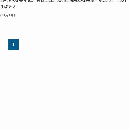
月1日から発売する。 同製品は、2006年発売の従来機「RCX221／222
性能を大...
9年11月13日
1