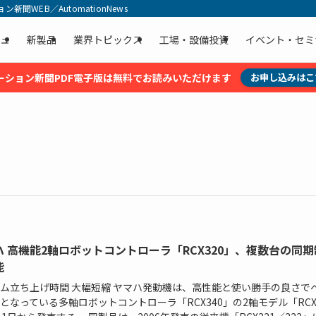
聞WEB／AutomationNews
ュ
新製品
業界トピックス
工場・設備投資
イベント・セミ
ーション新聞PDF電子版は無料でお読みいただけます
お申し込みはこ
ハ 高機能2軸ロボットコントローラ「RCX320」、複数台の同期
能
ム立ち上げ時間 大幅短縮 ヤマハ発動機は、高性能と使い勝手の良さで
となっている多軸ロボットコントローラ「RCX340」の2軸モデル「RCX