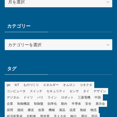
ー
カ
イ
ブ
カテゴリー
カ
テ
ゴ
リ
ー
タグ
ge
IoT
ものづくり
エネルギー
オムロン
コネクタ
コンピュータ
スイッチ
セキュリティ
センサ
タイ
デザイン
デジタル
ドイツ
バリ
ライン
ロボット
三菱電機
中国
企業
制御機器
制御盤
効率化
動向
半導体
安全
展示会
採用
接続
搬送
改善
機械
液晶
温度
無線
物流
経済産業省
自動車
製造業
見える化
輸出
通信
部品