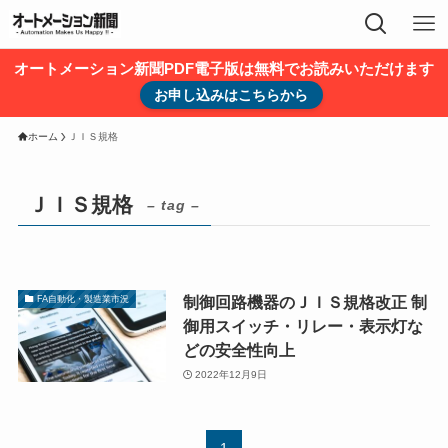
オートメーション新聞PDF電子版は無料でお読みいただけます
お申し込みはこちらから
ホーム
ＪＩＳ規格
ＪＩＳ規格
– tag –
制御回路機器のＪＩＳ規格改正 制
FA自動化・製造業市況
御用スイッチ・リレー・表示灯な
どの安全性向上
2022年12月9日
1