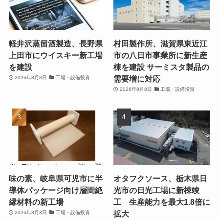
軽井沢蒸留酒製造、長野県
村田製作所、滋賀県東近江
上田市にウイスキー新工場
市の八日市事業所に新生産
を建設
棟を建設 サーミスタ製品の
需要増に対応
2026年8月8日
工場・設備投資
2026年8月8日
工場・設備投資
味の素、岐阜県可児市に半
オタフクソース、栃木県日
導体パッケージ向け層間絶
光市の日光工場に新棟竣
縁材料の新工場
工 生産能力を最大1.8倍に
拡大
2026年8月3日
工場・設備投資