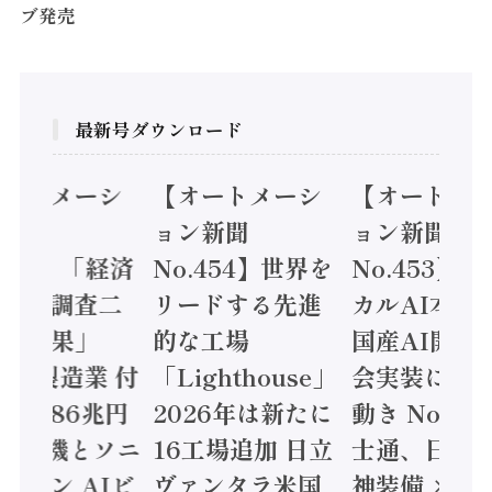
ブ発売
最新号ダウンロード
オートメーシ
【オートメーシ
【オートメ
ン新聞
ョン新聞
ョン新聞
.455】「経済
No.454】世界を
No.453】
造実態調査二
リードする先進
カルAI本格
集計結果」
的な工場
国産AI開発
24年製造業 付
「Lighthouse」
会実装に活
値額86兆円
2026年は新たに
動き Noetr
三菱電機とソニ
16工場追加 日立
士通、日立 /
ミコン AIビ
ヴァンタラ米国
神装備 ×