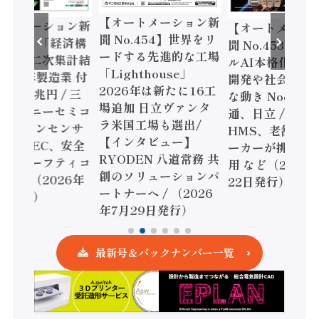
【オートメーション新
ートメーション新
【オートメーシ
聞 No.454】世界をリ
o.455】「経済構
聞 No.453】フ
ードする先進的な工場
態調査二次集計結
ルAI本格化へ 国
「Lighthouse」
024年製造業 付
開発や社会実装
2026年は新たに16工
額86兆円 / 三
な動き Noetra
場追加 日立ヴァンタ
機とソニーセミコ
通、日立 / 兵神
ラ米国工場も選出/
AIビジョンセンサ
HMS、老舗ポン
【インタビュー】
 / IDEC、安全
ーカーが挑むデ
RYODEN 八道常務 共
かすセーフティコ
用 など（2026
創のソリューションパ
ローラ（2026年
22日発行）
ートナーへ / （2026
5日発行）
年7月29日発行）
最新号＆バックナンバー一覧