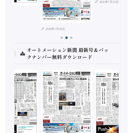
2026年7月21日
年8月4日
2026年7月28日
オートメーション新聞 最新号＆バッ
クナンバー無料ダウンロード