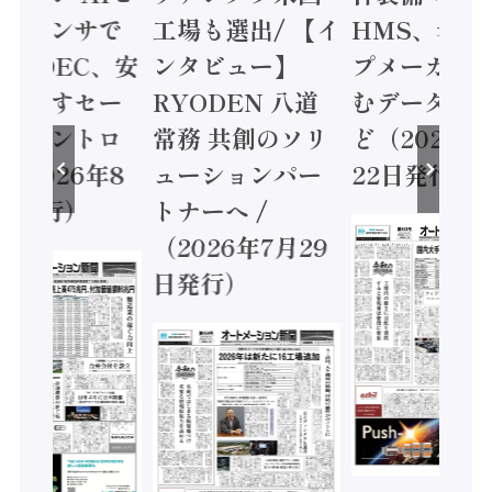
ョンセンサで
工場も選出/ 【イ
HMS、老舗
 / IDEC、安
ンタビュー】
プメーカー
に動かすセー
RYODEN 八道
むデータ活用
ティコントロ
常務 共創のソリ
ど（2026年
（2026年8
ューションパー
22日発行）
日発行）
トナーへ /
（2026年7月29
日発行）