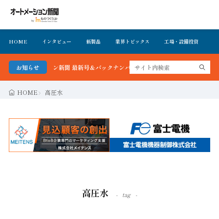
HOME
インタビュー
新製品
業界トピックス
工場・設備投資
イ
ートメーション新聞 最新号＆バックナンバーを無料で公開中 詳細はこちら
お知らせ
HOME
高圧水
高圧水
tag