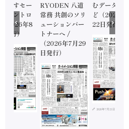
に動かすセー
RYODEN 八道
むデータ活用
ティコントロ
常務 共創のソリ
ど（2026年
（2026年8
ューションパー
22日発行）
日発行）
トナーへ /
（2026年7月29
日発行）
2026年7月21日
年8月4日