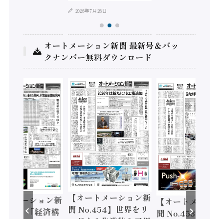
2026年7月28日
オートメーション新聞 最新号＆バッ
クナンバー無料ダウンロード
【オートメーション新
ートメーション新
【オートメーシ
聞 No.454】世界をリ
o.455】「経済構
聞 No.453】フ