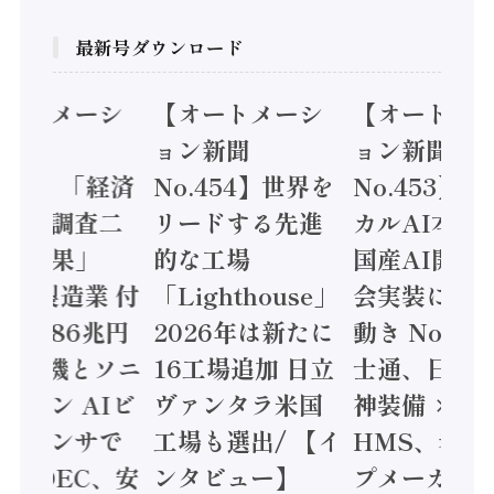
最新号ダウンロード
オートメーシ
【オートメーシ
【オートメ
ン新聞
ョン新聞
ョン新聞
.455】「経済
No.454】世界を
No.453】
造実態調査二
リードする先進
カルAI本格
集計結果」
的な工場
国産AI開発
24年製造業 付
「Lighthouse」
会実装に活
値額86兆円
2026年は新たに
動き Noetr
三菱電機とソニ
16工場追加 日立
士通、日立 /
ミコン AIビ
ヴァンタラ米国
神装備 ×
ョンセンサで
工場も選出/ 【イ
HMS、老舗
 / IDEC、安
ンタビュー】
プメーカー