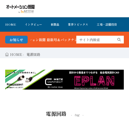
HOME
インタビュー
新製品
業界トピックス
工場・設備投資
イ
！オートメーション新聞 最新号＆バックナンバーを無料で公開中 詳細はこちら
お知らせ
HOME
電源回路
電源回路
tag