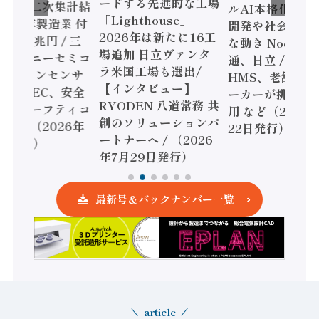
ードする先進的な工場
態調査二次集計結
ルAI本格化へ 国
「Lighthouse」
024年製造業 付
開発や社会実装
2026年は新たに16工
額86兆円 / 三
な動き Noetra
場追加 日立ヴァンタ
機とソニーセミコ
通、日立 / 兵神
ラ米国工場も選出/
AIビジョンセンサ
HMS、老舗ポン
【インタビュー】
 / IDEC、安全
ーカーが挑むデ
RYODEN 八道常務 共
かすセーフティコ
用 など（2026
創のソリューションパ
ローラ（2026年
22日発行）
ートナーへ / （2026
5日発行）
年7月29日発行）
最新号＆バックナンバー一覧
article