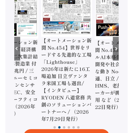
【オートメーション新
ートメーション新
【オートメーシ
聞 No.454】世界をリ
o.455】「経済構
聞 No.453】フ
ードする先進的な工場
態調査二次集計結
ルAI本格化へ 国
「Lighthouse」
024年製造業 付
開発や社会実装
2026年は新たに16工
額86兆円 / 三
な動き Noetra
場追加 日立ヴァンタ
機とソニーセミコ
通、日立 / 兵神
ラ米国工場も選出/
AIビジョンセンサ
HMS、老舗ポン
【インタビュー】
 / IDEC、安全
ーカーが挑むデ
RYODEN 八道常務 共
かすセーフティコ
用 など（2026
創のソリューションパ
ローラ（2026年
22日発行）
ートナーへ / （2026
5日発行）
年7月29日発行）