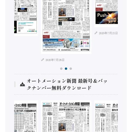
2026年7月21日
年8月4日
2026年7月28日
オートメーション新聞 最新号＆バッ
クナンバー無料ダウンロード