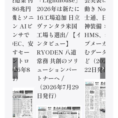
値額86兆円
2026年は新たに
動き Noetr
三菱電機とソニ
16工場追加 日立
士通、日立 /
ミコン AIビ
ヴァンタラ米国
神装備 ×
ョンセンサで
工場も選出/ 【イ
HMS、老舗
 / IDEC、安
ンタビュー】
プメーカー
に動かすセー
RYODEN 八道
むデータ活用
ティコントロ
常務 共創のソリ
ど（2026年
（2026年8
ューションパー
22日発行）
日発行）
トナーへ /
（2026年7月29
日発行）