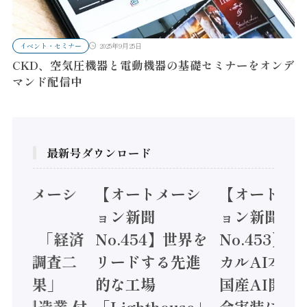
イベント・セミナー
2025年9月25日
CKD、空気圧機器と電動機器の基礎セミナーをオンデ
マンド配信中
最新号ダウンロード
オートメーシ
【オートメーシ
【オートメ
ン新聞
ョン新聞
ョン新聞
.455】「経済
No.454】世界を
No.453】
造実態調査二
リードする先進
カルAI本格
集計結果」
的な工場
国産AI開発
24年製造業 付
「Lighthouse」
会実装に活