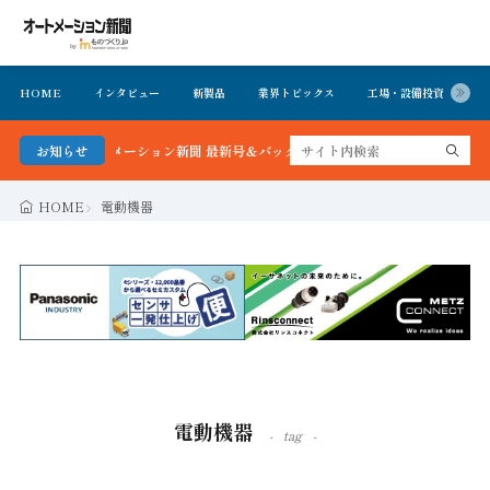
HOME
インタビュー
新製品
業界トピックス
工場・設備投資
イ
かる！オートメーション新聞 最新号＆バックナンバーを無料で公開中 詳細はこちら
お知らせ
HOME
電動機器
電動機器
tag