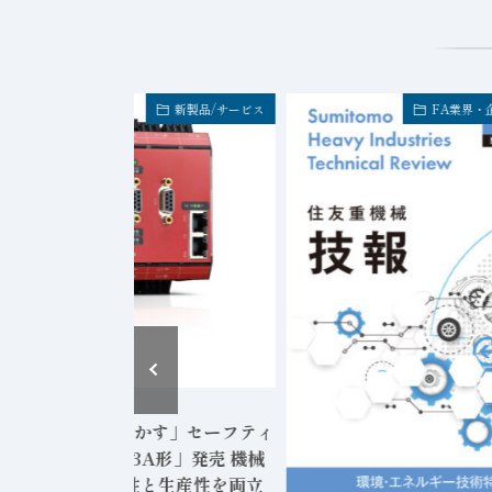
新製品/サービス
FA業界・
2026年8月6日
DEC、「安全に動かす」セーフティ
ントローラ「FS3A形」発売 機械
状態監視で安全性と生産性を両立