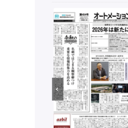
構造実態調査二次集
/ 三菱電機とソニー
C、安全に動かすセ
行）