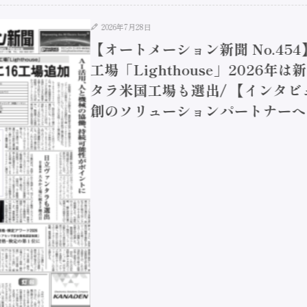
2026年7月28日
【オートメーション新聞 No.45
工場「Lighthouse」2026年
タラ米国工場も選出/ 【インタビュ
創のソリューションパートナーへ / 