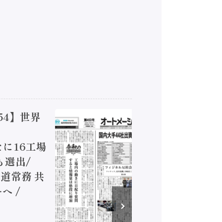
54】世界
【オート
ジカルA
新たに16工場
装に活発
も選出/
兵神装備
道常務 共
が挑むデ
へ /
発行）