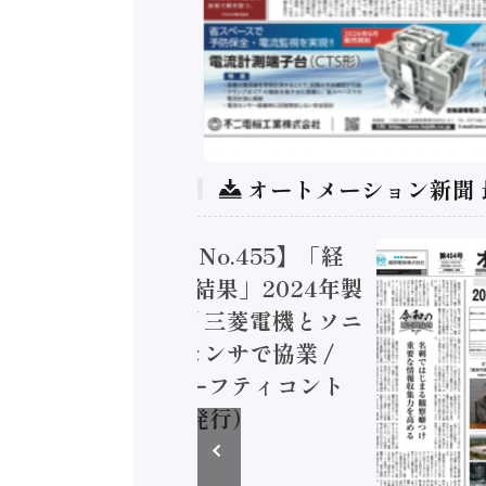
オートメーション新聞
トメーション新聞 No.455】「経
造実態調査二次集計結果」2024年製
付加価値額86兆円 / 三菱電機とソニ
ミコン AIビジョンセンサで協業 /
EC、安全に動かすセーフティコント
ラ（2026年8月5日発行）