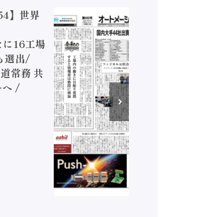
54】世界
【オート
ジカルA
新たに16工場
装に活発
も選出/
兵神装備
道常務 共
が挑むデ
へ /
発行）