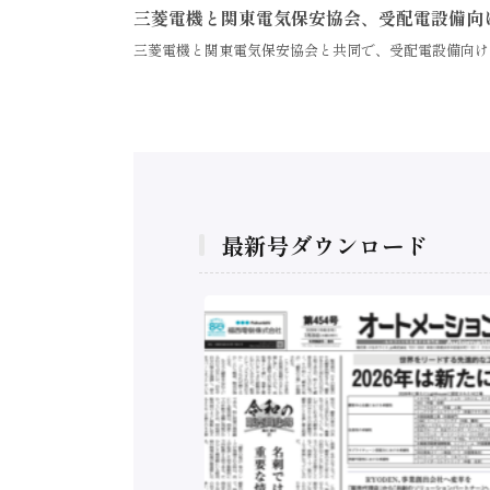
三菱電機と関東電気保安協会、受配電設備向
三菱電機と関東電気保安協会と共同で、受配電設備向け
最新号ダウンロード
構造実態調査二次集
/ 三菱電機とソニー
C、安全に動かすセ
行）