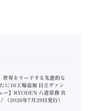
4】世界をリードする先進的な
は新たに16工場追加 日立ヴァン
ー】RYODEN 八道常務 共
（2026年7月29日発行）