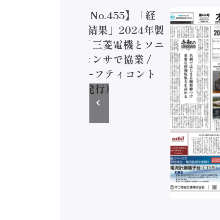
トメーション新聞 No.455】「経
造実態調査二次集計結果」2024年製
付加価値額86兆円 / 三菱電機とソニ
ミコン AIビジョンセンサで協業 /
EC、安全に動かすセーフティコント
ラ（2026年8月5日発行）