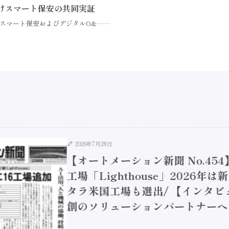
けスマート保安の共同実証
スマート保安およびデジタルO&……
2026年7月28日
【オートメーション新聞 No.45
工場「Lighthouse」2026年
タラ米国工場も選出/ 【インタビュ
創のソリューションパートナーへ / 