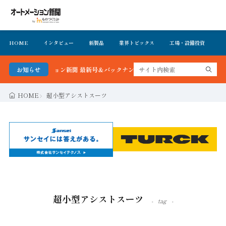
HOME
インタビュー
新製品
業界トピックス
工場・設備投資
イ
オートメーション新聞 最新号＆バックナンバーを無料で公開中 詳細はこちら
お知らせ
HOME
超小型アシストスーツ
超小型アシストスーツ
tag