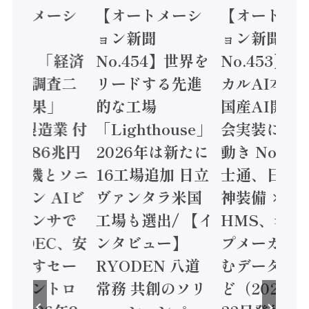
オートメーシ
【オートメーシ
【オートメ
ン新聞
ョン新聞
ョン新聞
.455】「経済
No.454】世界を
No.453】
造実態調査二
リードする先進
カルAI本格
集計結果」
的な工場
国産AI開発
24年製造業 付
「Lighthouse」
会実装に活
値額86兆円
2026年は新たに
動き Noetr
三菱電機とソニ
16工場追加 日立
士通、日立 /
ミコン AIビ
ヴァンタラ米国
神装備 ×
ョンセンサで
工場も選出/ 【イ
HMS、老舗
 / IDEC、安
ンタビュー】
プメーカー
に動かすセー
RYODEN 八道
むデータ活用
ティコントロ
常務 共創のソリ
ど（2026年