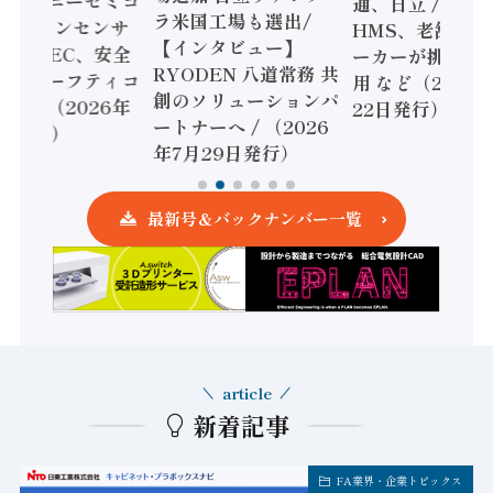
機とソニーセミコ
通、日立 / 兵神
ラ米国工場も選出/
AIビジョンセンサ
HMS、老舗ポン
【インタビュー】
 / IDEC、安全
ーカーが挑むデ
RYODEN 八道常務 共
かすセーフティコ
用 など（2026
創のソリューションパ
ローラ（2026年
22日発行）
ートナーへ / （2026
5日発行）
年7月29日発行）
最新号＆バックナンバー一覧
article
新着記事
FA業界・企業トピックス