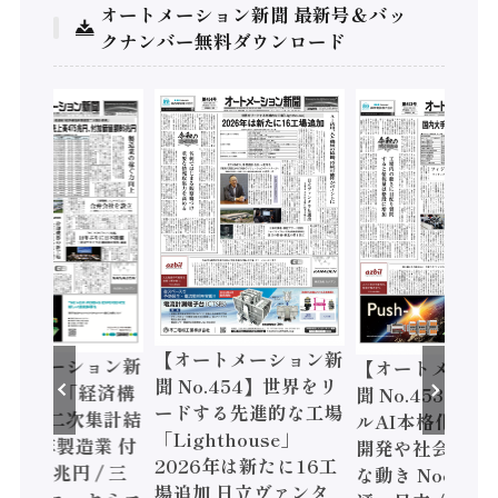
オートメーション新聞 最新号＆バッ
クナンバー無料ダウンロード
【オートメーション新
ートメーション新
【オートメーシ
聞 No.454】世界をリ
o.455】「経済構
聞 No.453】フ
ードする先進的な工場
態調査二次集計結
ルAI本格化へ 国
「Lighthouse」
024年製造業 付
開発や社会実装
2026年は新たに16工
額86兆円 / 三
な動き Noetra
場追加 日立ヴァンタ