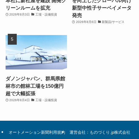
本社に新社屋を建設 開発ク
を向上したグローバル向け
リーンルームを拡充
新型中性子サーベイメータ
発売
2026年8月3日
工場・設備投資
2026年8月6日
新製品/サービス
ダノンジャパン、群馬県館
林市の館林工場を150億円
超で大幅拡張
2026年8月4日
工場・設備投資
オートメーション新聞利用規約
運営会社：ものづくり.jp株式会社