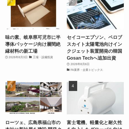
味の素、岐阜県可児市に半
セイコーエプソン、ペロブ
導体パッケージ向け層間絶
スカイト太陽電池向けイン
縁材料の新工場
クジェット装置開発の韓国
Gosan Techへ追加出資
2026年8月3日
工場・設備投資
2026年8月6日
FA業界・企業トピックス
ローツェ、広島県福山市の
富士電機、軽量化と耐久性