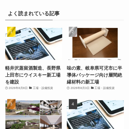
よく読まれている記事
軽井沢蒸留酒製造、長野県
味の素、岐阜県可児市に半
上田市にウイスキー新工場
導体パッケージ向け層間絶
を建設
縁材料の新工場
2026年8月8日
工場・設備投資
2026年8月3日
工場・設備投資