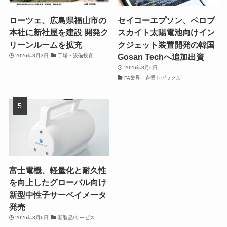
ローツェ、広島県福山市の
セイコーエプソン、ペロブ
本社に新社屋を建設 開発ク
スカイト太陽電池向けイン
リーンルームを拡充
クジェット装置開発の韓国
Gosan Techへ追加出資
2026年8月3日
工場・設備投資
2026年8月6日
FA業界・企業トピックス
富士電機、軽量化と耐久性
を向上したグローバル向け
新型中性子サーベイメータ
発売
2026年8月6日
新製品/サービス