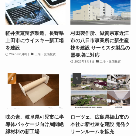
軽井沢蒸留酒製造、長野県
村田製作所、滋賀県東近江
上田市にウイスキー新工場
市の八日市事業所に新生産
を建設
棟を建設 サーミスタ製品の
需要増に対応
2026年8月8日
工場・設備投資
2026年8月8日
工場・設備投資
味の素、岐阜県可児市に半
ローツェ、広島県福山市の
導体パッケージ向け層間絶
本社に新社屋を建設 開発ク
縁材料の新工場
リーンルームを拡充