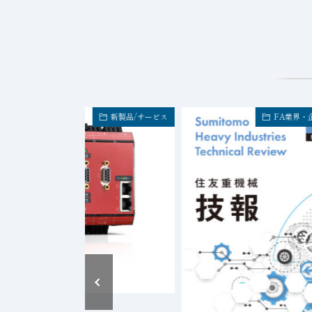
新製品/サービス
FA業界・
2026年8月6日