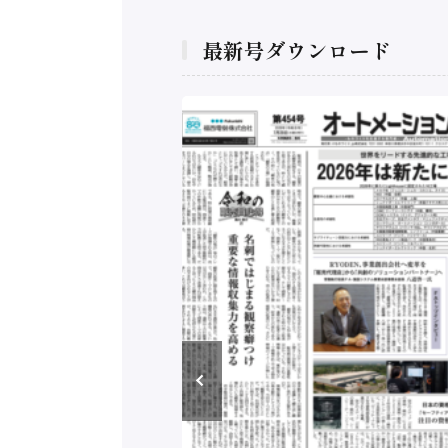
最新号ダウンロード
構造実態調査二次集
/ 三菱電機とソニー
C、安全に動かすセ
行）