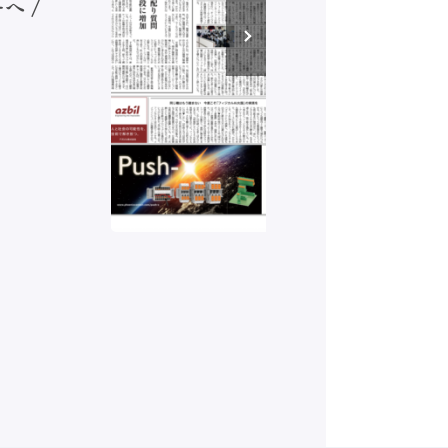
へ /
発行）