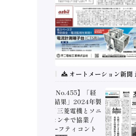
オートメーション新聞
トメーション新聞 No.455】「経
造実態調査二次集計結果」2024年製
付加価値額86兆円 / 三菱電機とソニ
ミコン AIビジョンセンサで協業 /
EC、安全に動かすセーフティコント