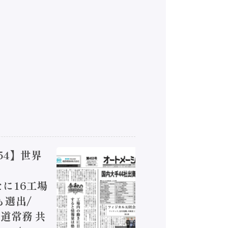
54】世界
【オート
ジカルA
新たに16工場
装に活発
も選出/
兵神装備
道常務 共
が挑むデ