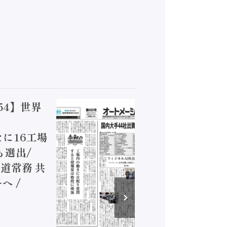
54】世界
【オート
ジカルA
新たに16工場
装に活発
も選出/
兵神装備
道常務 共
が挑むデ
へ /
発行）