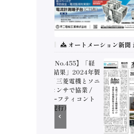
オートメーション新聞
トメーション新聞 No.455】「経
造実態調査二次集計結果」2024年製
付加価値額86兆円 / 三菱電機とソニ
ミコン AIビジョンセンサで協業 /
EC、安全に動かすセーフティコント
ラ（2026年8月5日発行）