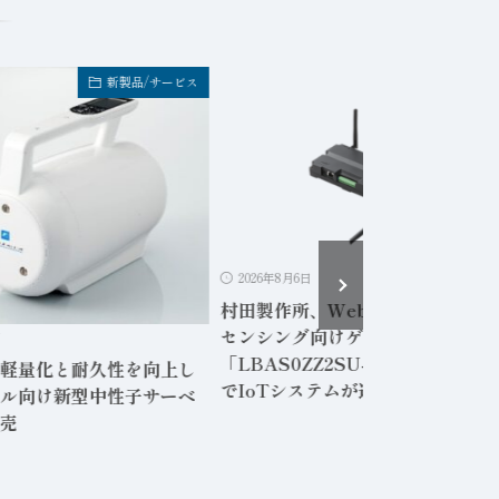
新製品/サービス
新製品/サービ
2026年8月6日
村田製作所、Webアプリ内蔵の無
センシング向けゲートウェイ
日
「LBAS0ZZ2SU-001」専用PC
軽量化と耐久性を向上し
でIoTシステムが運用可能に
ル向け新型中性子サーベ
売