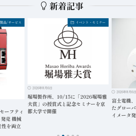
新着記事
製品/サービス
イベント・セミナー
2026年8月6日
2026年8月6
堀場製作所、10/15に「2026堀場雅
富士電機、
夫賞」の授賞式と記念セミナーを京
たグローバ
都大学で開催
」セーフティ
イメータ発
発売 機械
産性を両立