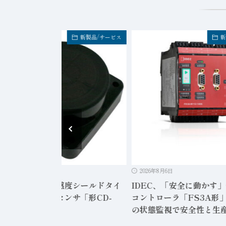
新製品/サービス
新
2026年8月6日
2026年8月6日
ンサテック、高感度シールドタイ
IDEC、「安全に動かす
静電容量形近接センサ「形CD-
コントローラ「FS3A形」
12」発売
の状態監視で安全性と生