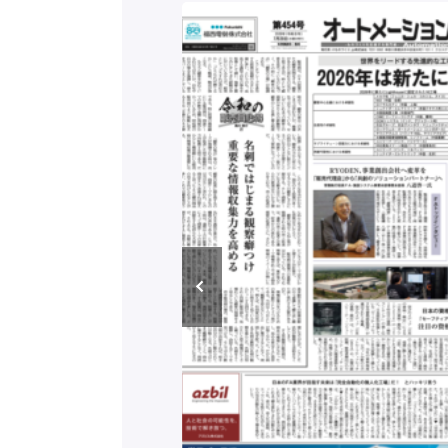
構造実態調査二次集
/ 三菱電機とソニー
C、安全に動かすセ
行）