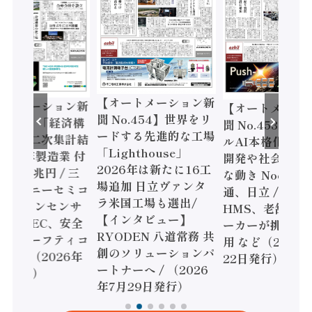
【オートメーション新
メーション新
【オートメーション
聞 No.454】世界をリ
55】「経済構
聞 No.453】フィジ
ードする先進的な工場
査二次集計結
ルAI本格化へ 国産A
「Lighthouse」
4年製造業 付
開発や社会実装に活
2026年は新たに16工
6兆円 / 三
な動き Noetra、富
場追加 日立ヴァンタ
ソニーセミコ
通、日立 / 兵神装備 
ラ米国工場も選出/
ジョンセンサ
HMS、老舗ポンプメ
【インタビュー】
IDEC、安全
ーカーが挑むデータ
RYODEN 八道常務 共
セーフティコ
用 など（2026年7月
創のソリューションパ
（2026年
22日発行）
ートナーへ / （2026
行）
年7月29日発行）