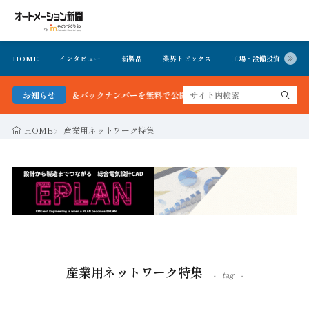
HOME
インタビュー
新製品
業界トピックス
工場・設備投資
イ
号＆バックナンバーを無料で公開中 詳細はこちら
お知らせ
HOME
産業用ネットワーク特集
産業用ネットワーク特集
tag