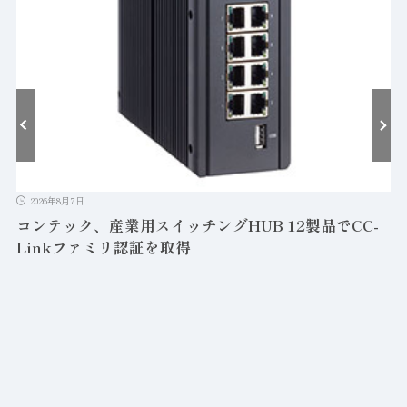
2
T
環
2026年8月7日
コンテック、産業用スイッチングHUB 12製品でCC-
Linkファミリ認証を取得