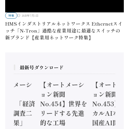
特集
2025年7月1日
HMSインダストリアルネットワークス Ethernetスイ
ッチ「N-Tron」過酷な産業用途に最適なスイッチの
新ブランド【産業用ネットワーク特集】
最新号ダウンロード
オートメーシ
【オートメーシ
【オートメ
ン新聞
ョン新聞
ョン新聞
.455】「経済
No.454】世界を
No.453】
造実態調査二
リードする先進
カルAI本格
集計結果」
的な工場
国産AI開発