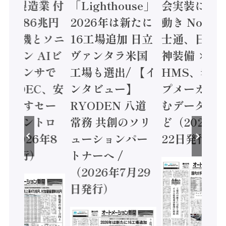
24年製造業 付
「Lighthouse」
会実装に活
値額86兆円
2026年は新たに
動き Noetr
三菱電機とソニ
16工場追加 日立
士通、日立 /
ミコン AIビ
ヴァンタラ米国
神装備 ×
ョンセンサで
工場も選出/ 【イ
HMS、老舗
 / IDEC、安
ンタビュー】
プメーカー
に動かすセー
RYODEN 八道
むデータ活用
ティコントロ
常務 共創のソリ
ど（2026年
（2026年8
ューションパー
22日発行）
日発行）
トナーへ /
（2026年7月29
日発行）