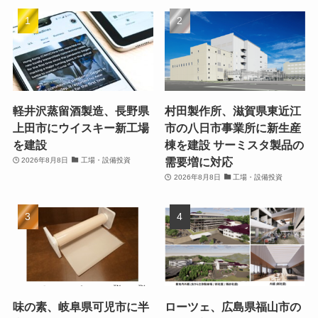
軽井沢蒸留酒製造、長野県
村田製作所、滋賀県東近江
上田市にウイスキー新工場
市の八日市事業所に新生産
を建設
棟を建設 サーミスタ製品の
需要増に対応
2026年8月8日
工場・設備投資
2026年8月8日
工場・設備投資
味の素、岐阜県可児市に半
ローツェ、広島県福山市の