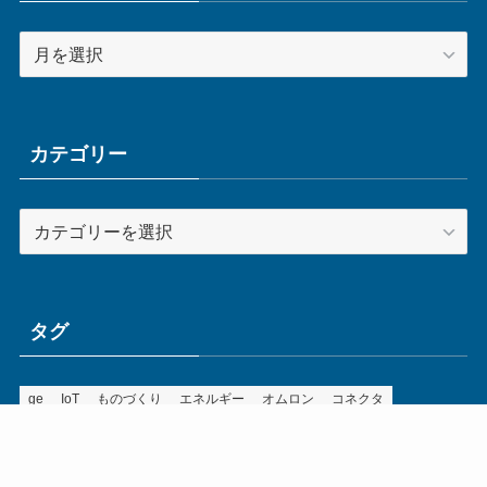
ア
ー
カ
イ
ブ
カテゴリー
カ
テ
ゴ
リ
ー
タグ
ge
IoT
ものづくり
エネルギー
オムロン
コネクタ
コンピュータ
スイッチ
セキュリティ
センサ
タイ
デザイン
デジタル
ドイツ
バリ
ライン
ロボット
三菱電機
中国
企業
制御機器
制御盤
効率化
動向
半導体
安全
展示会