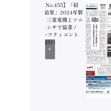
トメーション新聞 No.455】「経
造実態調査二次集計結果」2024年製
付加価値額86兆円 / 三菱電機とソニ
ミコン AIビジョンセンサで協業 /
EC、安全に動かすセーフティコント
ラ（2026年8月5日発行）