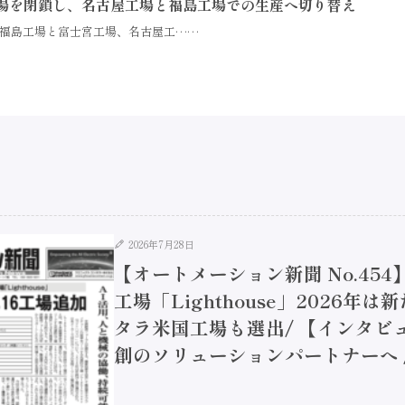
場を閉鎖し、名古屋工場と福島工場での生産へ切り替え
福島工場と富士宮工場、名古屋工……
2026年7月28日
【オートメーション新聞 No.45
工場「Lighthouse」2026年
タラ米国工場も選出/ 【インタビュ
創のソリューションパートナーへ / 