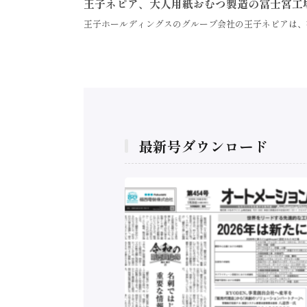
王子ネピア、大人用紙おむつ製造の富士宮工
王子ホールディングスのグループ会社の王子ネピアは、
最新号ダウンロード
構造実態調査二次集
/ 三菱電機とソニー
C、安全に動かすセ
行）