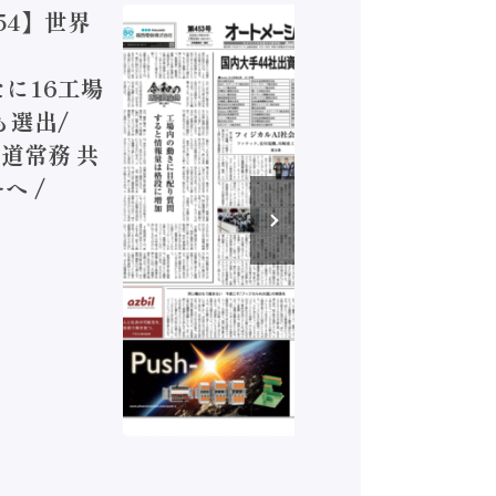
54】世界
【オート
ジカルA
新たに16工場
装に活発
も選出/
兵神装備
道常務 共
が挑むデ
へ /
発行）