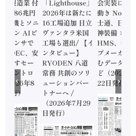
24年製造業 付
「Lighthouse」
会実装に活
値額86兆円
2026年は新たに
動き Noetr
三菱電機とソニ
16工場追加 日立
士通、日立 /
ミコン AIビ
ヴァンタラ米国
神装備 ×
ョンセンサで
工場も選出/ 【イ
HMS、老舗
 / IDEC、安
ンタビュー】
プメーカー
に動かすセー
RYODEN 八道
むデータ活用
ティコントロ
常務 共創のソリ
ど（2026年
（2026年8
ューションパー
22日発行）
日発行）
トナーへ /
（2026年7月29
日発行）