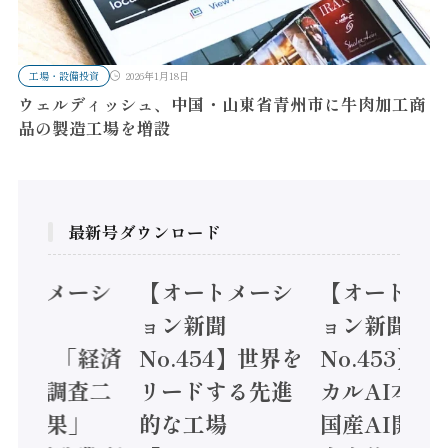
工場・設備投資
2026年1月18日
ウェルディッシュ、中国・山東省青州市に牛肉加工商
品の製造工場を増設
最新号ダウンロード
オートメーシ
【オートメーシ
【オートメ
ン新聞
ョン新聞
ョン新聞
.455】「経済
No.454】世界を
No.453】
造実態調査二
リードする先進
カルAI本格
集計結果」
的な工場
国産AI開発