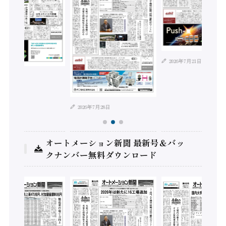
2026年7月21日
年8月4日
2026年7月28日
オートメーション新聞 最新号＆バッ
クナンバー無料ダウンロード