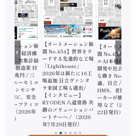
【オートメーション新
ートメーション新
【オートメーシ
聞 No.454】世界をリ
o.455】「経済構
聞 No.453】フ
ードする先進的な工場
態調査二次集計結
ルAI本格化へ 国
「Lighthouse」
024年製造業 付
開発や社会実装
2026年は新たに16工
額86兆円 / 三
な動き Noetra
場追加 日立ヴァンタ
機とソニーセミコ
通、日立 / 兵神
ラ米国工場も選出/
AIビジョンセンサ
HMS、老舗ポン
【インタビュー】
 / IDEC、安全
ーカーが挑むデ
RYODEN 八道常務 共
かすセーフティコ
用 など（2026
創のソリューションパ
ローラ（2026年
22日発行）
ートナーへ / （2026
5日発行）
年7月29日発行）