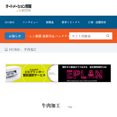
HOME
インタビュー
新製品
業界トピックス
工場・設備投資
イ
！オートメーション新聞 最新号＆バックナンバーを無料で公開中 詳細はこちら
お知らせ
HOME
牛肉加工
牛肉加工
tag