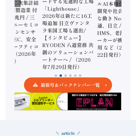
ードする先進的な工場
態調査二次集計結
ルAI本格化へ 国
「Lighthouse」
024年製造業 付
開発や社会実装
2026年は新たに16工
額86兆円 / 三
な動き Noetra
場追加 日立ヴァンタ
機とソニーセミコ
通、日立 / 兵神
ラ米国工場も選出/
AIビジョンセンサ
HMS、老舗ポン
【インタビュー】
 / IDEC、安全
ーカーが挑むデ
RYODEN 八道常務 共
かすセーフティコ
用 など（2026
創のソリューションパ
ローラ（2026年
22日発行）
ートナーへ / （2026
5日発行）
年7月29日発行）
最新号＆バックナンバー一覧
article