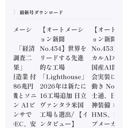
最新号ダウンロード
オートメーシ
【オートメーシ
【オートメ
ン新聞
ョン新聞
ョン新聞
.455】「経済
No.454】世界を
No.453】
造実態調査二
リードする先進
カルAI本格
集計結果」
的な工場
国産AI開発
24年製造業 付
「Lighthouse」
会実装に活
値額86兆円
2026年は新たに
動き Noetr
三菱電機とソニ
16工場追加 日立
士通、日立 /
ミコン AIビ
ヴァンタラ米国
神装備 ×
ョンセンサで
工場も選出/ 【イ
HMS、老舗
 / IDEC、安
ンタビュー】
プメーカー