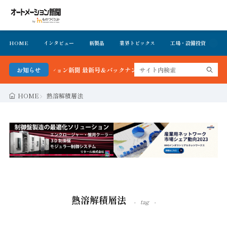
HOME
インタビュー
新製品
業界トピックス
工場・設備投資
イ
！オートメーション新聞 最新号＆バックナンバーを無料で公開中 詳細はこちら
お知らせ
HOME
熱溶解積層法
熱溶解積層法
tag