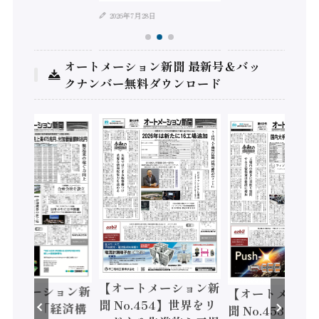
2026年7月28日
オートメーション新聞 最新号＆バッ
クナンバー無料ダウンロード
【オートメーション新
ートメーション新
【オートメーシ
聞 No.454】世界をリ
o.455】「経済構
聞 No.453】フ