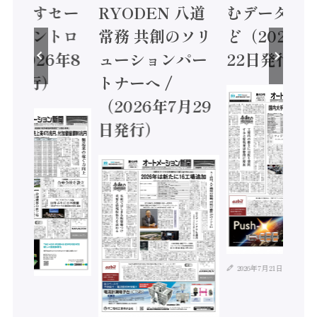
に動かすセー
RYODEN 八道
むデータ活用
ティコントロ
常務 共創のソリ
ど（2026年
（2026年8
ューションパー
22日発行）
日発行）
トナーへ /
（2026年7月29
日発行）
2026年7月21日
年8月4日