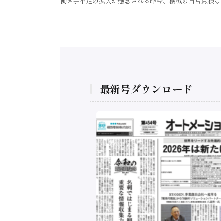
働き手不足の拡大が懸念される昨今、機械の日常点検な
最新号ダウンロード
構造実態調査二次集
/ 三菱電機とソニー
C、安全に動かすセ
行）