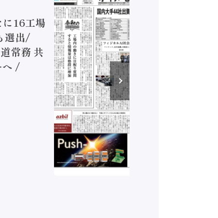
ジカルA
新たに16工場
装に活発
も選出/
兵神装備
道常務 共
が挑むデ
へ /
発行）