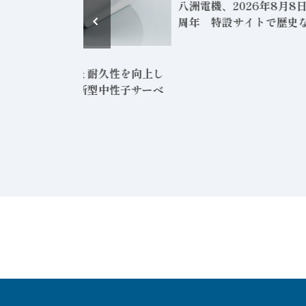
八洲電機、2026年8月8
周年 特設サイトで歴史
2026年8月6日
士電機、軽量化と耐久性を向上し
グローバル向け新型中性子サーベ
メータ発売