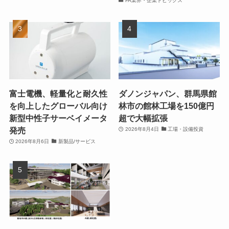
FA業界・企業トピックス
富士電機、軽量化と耐久性
ダノンジャパン、群馬県館
を向上したグローバル向け
林市の館林工場を150億円
新型中性子サーベイメータ
超で大幅拡張
発売
2026年8月4日
工場・設備投資
2026年8月6日
新製品/サービス