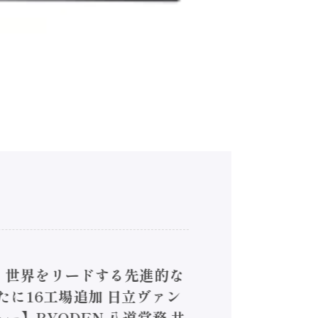
4】世界をリードする先進的な
は新たに16工場追加 日立ヴァン
ー】RYODEN 八道常務 共