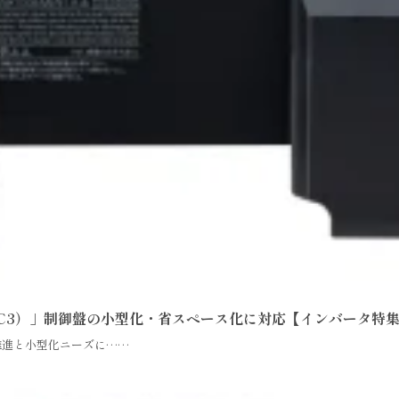
ni（C3）」制御盤の小型化・省スペース化に対応【インバータ特
X推進と小型化ニーズに……