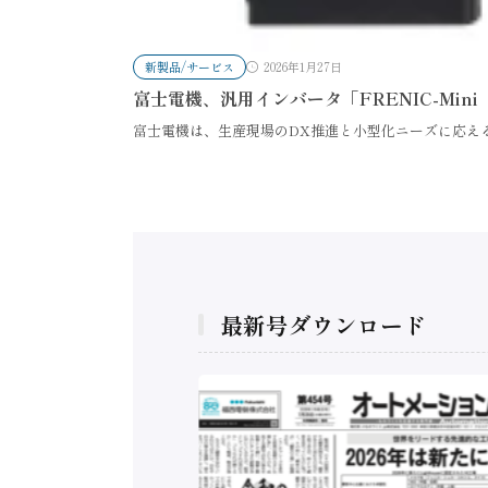
新製品/サービス
2026年1月27日
富士電機、汎用インバータ「FRENIC-Mi
富士電機は、生産現場のDX推進と小型化ニーズに応え
最新号ダウンロード
構造実態調査二次集
/ 三菱電機とソニー
C、安全に動かすセ