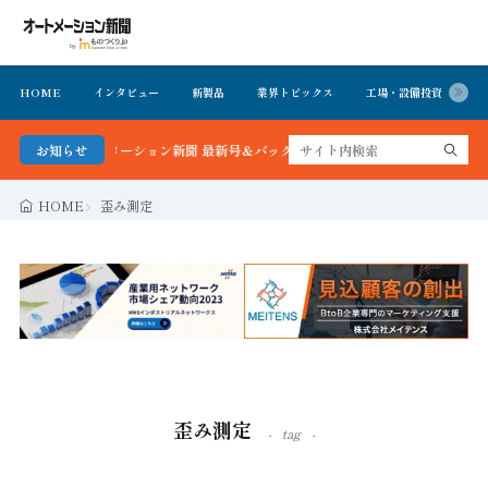
HOME
インタビュー
新製品
業界トピックス
工場・設備投資
イ
かる！オートメーション新聞 最新号＆バックナンバーを無料で公開中 詳細はこちら
お知らせ
HOME
歪み測定
歪み測定
tag