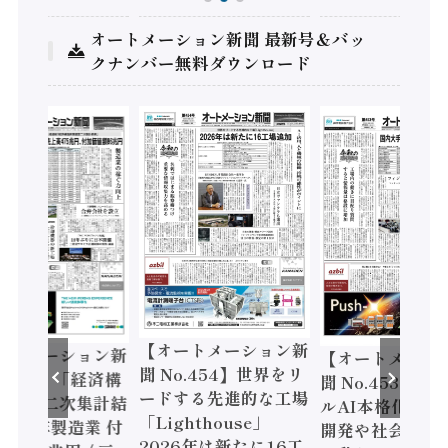
オートメーション新聞 最新号＆バッ
クナンバー無料ダウンロード
【オートメーション新
ートメーション新
【オートメーシ
聞 No.454】世界をリ
o.455】「経済構
聞 No.453】フ
ードする先進的な工場
態調査二次集計結
ルAI本格化へ 国
「Lighthouse」
024年製造業 付
開発や社会実装
2026年は新たに16工