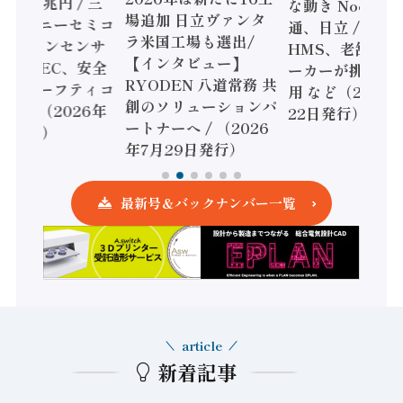
額86兆円 / 三
な動き Noetra
場追加 日立ヴァンタ
機とソニーセミコ
通、日立 / 兵神
ラ米国工場も選出/
AIビジョンセンサ
HMS、老舗ポン
【インタビュー】
 / IDEC、安全
ーカーが挑むデ
RYODEN 八道常務 共
かすセーフティコ
用 など（2026
創のソリューションパ
ローラ（2026年
22日発行）
ートナーへ / （2026
5日発行）
年7月29日発行）
最新号＆バックナンバー一覧
article
新着記事