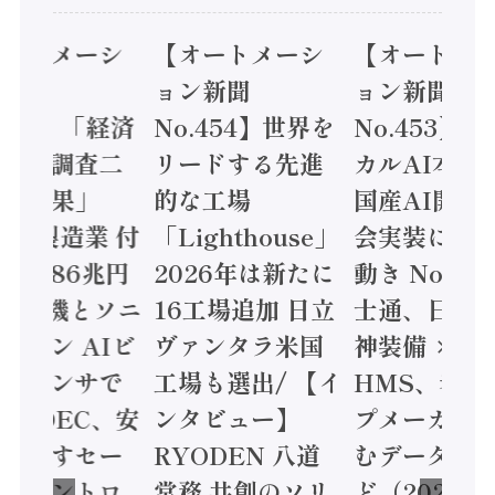
オートメーシ
【オートメーシ
【オートメ
ン新聞
ョン新聞
ョン新聞
.455】「経済
No.454】世界を
No.453】
造実態調査二
リードする先進
カルAI本格
集計結果」
的な工場
国産AI開発
24年製造業 付
「Lighthouse」
会実装に活
値額86兆円
2026年は新たに
動き Noetr
三菱電機とソニ
16工場追加 日立
士通、日立 /
ミコン AIビ
ヴァンタラ米国
神装備 ×
ョンセンサで
工場も選出/ 【イ
HMS、老舗
 / IDEC、安
ンタビュー】
プメーカー
に動かすセー
RYODEN 八道
むデータ活用
ティコントロ
常務 共創のソリ
ど（2026年