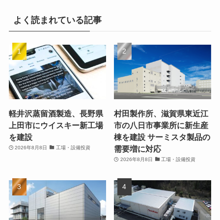
よく読まれている記事
軽井沢蒸留酒製造、長野県
村田製作所、滋賀県東近江
上田市にウイスキー新工場
市の八日市事業所に新生産
を建設
棟を建設 サーミスタ製品の
需要増に対応
2026年8月8日
工場・設備投資
2026年8月8日
工場・設備投資