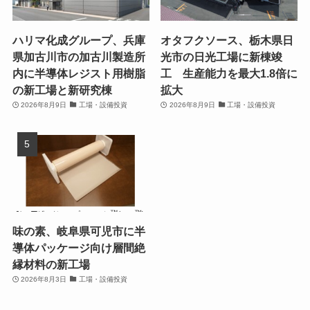
ハリマ化成グループ、兵庫
オタフクソース、栃木県日
県加古川市の加古川製造所
光市の日光工場に新棟竣
内に半導体レジスト用樹脂
工 生産能力を最大1.8倍に
の新工場と新研究棟
拡大
2026年8月9日
工場・設備投資
2026年8月9日
工場・設備投資
味の素、岐阜県可児市に半
導体パッケージ向け層間絶
縁材料の新工場
2026年8月3日
工場・設備投資