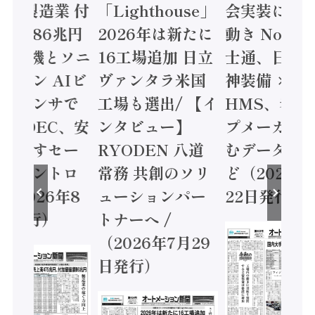
24年製造業 付
「Lighthouse」
会実装に活
値額86兆円
2026年は新たに
動き Noetr
三菱電機とソニ
16工場追加 日立
士通、日立 /
ミコン AIビ
ヴァンタラ米国
神装備 ×
ョンセンサで
工場も選出/ 【イ
HMS、老舗
 / IDEC、安
ンタビュー】
プメーカー
に動かすセー
RYODEN 八道
むデータ活用
ティコントロ
常務 共創のソリ
ど（2026年
（2026年8
ューションパー
22日発行）
日発行）
トナーへ /
（2026年7月29
日発行）