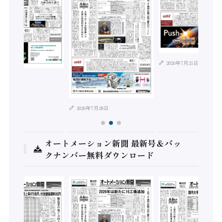
2026年7月21日
年8月4日
2026年7月28日
オートメーション新聞 最新号＆バッ
クナンバー無料ダウンロード