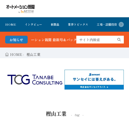
HOME
インタビュー
新製品
業界トピックス
工場・設備投資
イ
る！オートメーション新聞 最新号＆バックナンバーを無料で公開中 詳細はこちら
お知らせ
HOME
樫山工業
樫山工業
tag