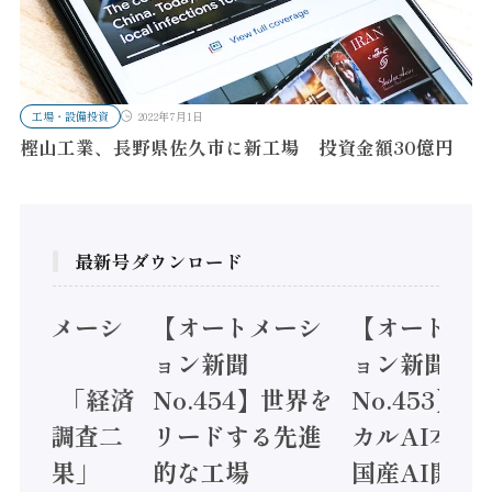
工場・設備投資
2022年7月1日
樫山工業、長野県佐久市に新工場 投資金額30億円
最新号ダウンロード
オートメーシ
【オートメーシ
【オートメ
ン新聞
ョン新聞
ョン新聞
.455】「経済
No.454】世界を
No.453】
造実態調査二
リードする先進
カルAI本格
集計結果」
的な工場
国産AI開発