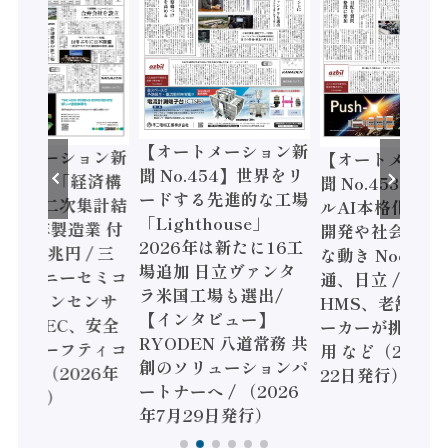
【オートメーション新
ートメーション新
【オートメーシ
聞 No.454】世界をリ
o.455】「経済構
聞 No.453】フ
ードする先進的な工場
態調査二次集計結
ルAI本格化へ 国
「Lighthouse」
024年製造業 付
開発や社会実装
2026年は新たに16工
額86兆円 / 三
な動き Noetra
場追加 日立ヴァンタ
機とソニーセミコ
通、日立 / 兵神
ラ米国工場も選出/
AIビジョンセンサ
HMS、老舗ポン
【インタビュー】
 / IDEC、安全
ーカーが挑むデ
RYODEN 八道常務 共
かすセーフティコ
用 など（2026
創のソリューションパ
ローラ（2026年
22日発行）
ートナーへ / （2026
5日発行）
年7月29日発行）