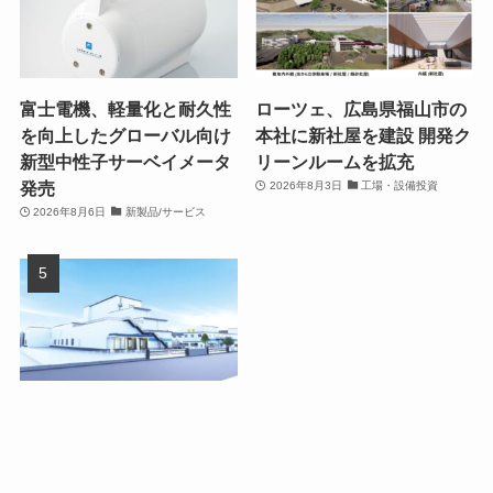
富士電機、軽量化と耐久性
ローツェ、広島県福山市の
を向上したグローバル向け
本社に新社屋を建設 開発ク
新型中性子サーベイメータ
リーンルームを拡充
発売
2026年8月3日
工場・設備投資
2026年8月6日
新製品/サービス
ダノンジャパン、群馬県館
林市の館林工場を150億円
超で大幅拡張
2026年8月4日
工場・設備投資