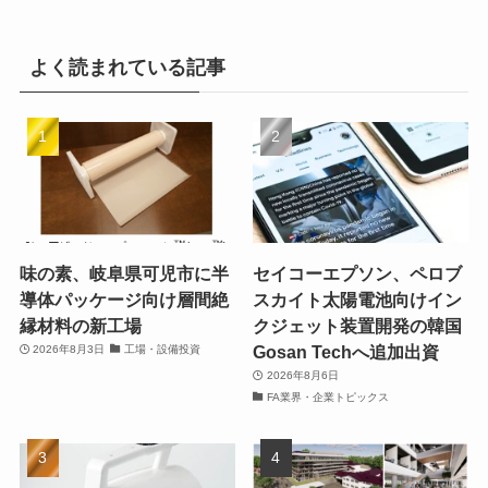
よく読まれている記事
味の素、岐阜県可児市に半
セイコーエプソン、ペロブ
導体パッケージ向け層間絶
スカイト太陽電池向けイン
縁材料の新工場
クジェット装置開発の韓国
Gosan Techへ追加出資
2026年8月3日
工場・設備投資
2026年8月6日
FA業界・企業トピックス