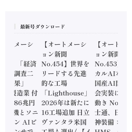
最新号ダウンロード
オートメーシ
【オートメーシ
【オートメ
ン新聞
ョン新聞
ョン新聞
.455】「経済
No.454】世界を
No.453】
造実態調査二
リードする先進
カルAI本格
集計結果」
的な工場
国産AI開発
24年製造業 付
「Lighthouse」
会実装に活
値額86兆円
2026年は新たに
動き Noetr
三菱電機とソニ
16工場追加 日立
士通、日立 /
ミコン AIビ
ヴァンタラ米国
神装備 ×
ョンセンサで
工場も選出/ 【イ
HMS、老舗