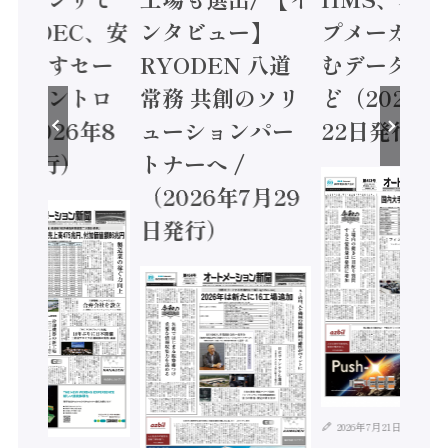
 / IDEC、安
ンタビュー】
プメーカー
に動かすセー
RYODEN 八道
むデータ活用
ティコントロ
常務 共創のソリ
ど（2026年
（2026年8
ューションパー
22日発行）
日発行）
トナーへ /
（2026年7月29
日発行）
2026年7月21日