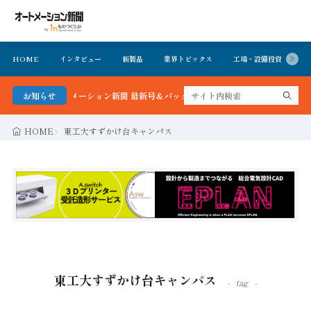
HOME
インタビュー
新製品
業界トピックス
工場・設備投資
イ
かる！オートメーション新聞 最新号＆バックナンバーを無料で公開中 詳細はこちら
お知らせ
HOME
東工大すずかけ台キャンパス
東工大すずかけ台キャンパス
tag