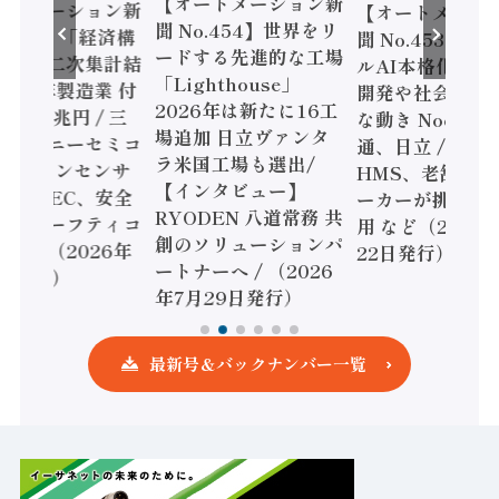
【オートメーション新
ートメーション新
【オートメーシ
聞 No.454】世界をリ
o.455】「経済構
聞 No.453】フ
ードする先進的な工場
態調査二次集計結
ルAI本格化へ 国
「Lighthouse」
024年製造業 付
開発や社会実装
2026年は新たに16工
額86兆円 / 三
な動き Noetra
場追加 日立ヴァンタ
機とソニーセミコ
通、日立 / 兵神
ラ米国工場も選出/
AIビジョンセンサ
HMS、老舗ポン
【インタビュー】
 / IDEC、安全
ーカーが挑むデ
RYODEN 八道常務 共
かすセーフティコ
用 など（2026
創のソリューションパ
ローラ（2026年
22日発行）
ートナーへ / （2026
5日発行）
年7月29日発行）
最新号＆バックナンバー一覧