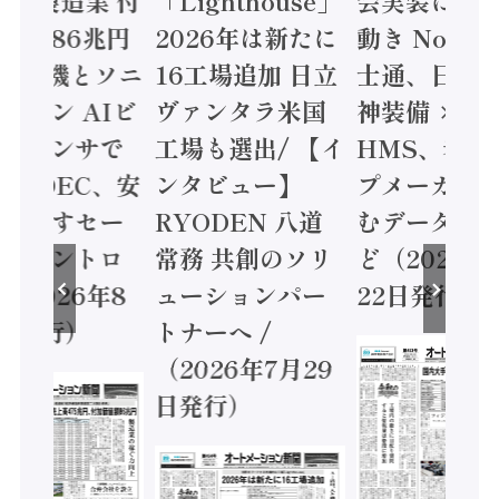
値額86兆円
2026年は新たに
動き Noetr
三菱電機とソニ
16工場追加 日立
士通、日立 /
ミコン AIビ
ヴァンタラ米国
神装備 ×
ョンセンサで
工場も選出/ 【イ
HMS、老舗
 / IDEC、安
ンタビュー】
プメーカー
に動かすセー
RYODEN 八道
むデータ活用
ティコントロ
常務 共創のソリ
ど（2026年
（2026年8
ューションパー
22日発行）
日発行）
トナーへ /
（2026年7月29
日発行）