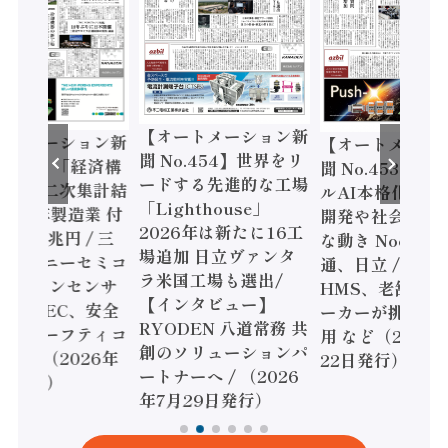
【オートメーション新
ートメーション新
【オートメーシ
聞 No.454】世界をリ
o.455】「経済構
聞 No.453】フ
ードする先進的な工場
態調査二次集計結
ルAI本格化へ 国
「Lighthouse」
024年製造業 付
開発や社会実装
2026年は新たに16工
額86兆円 / 三
な動き Noetra
場追加 日立ヴァンタ
機とソニーセミコ
通、日立 / 兵神
ラ米国工場も選出/
AIビジョンセンサ
HMS、老舗ポン
【インタビュー】
 / IDEC、安全
ーカーが挑むデ
RYODEN 八道常務 共
かすセーフティコ
用 など（2026
創のソリューションパ
ローラ（2026年
22日発行）
ートナーへ / （2026
5日発行）
年7月29日発行）