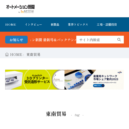
HOME
インタビュー
新製品
業界トピックス
工場・設備投資
イ
オートメーション新聞 最新号＆バックナンバーを無料で公開中 詳細はこちら
お知らせ
HOME
東南貿易
東南貿易
tag