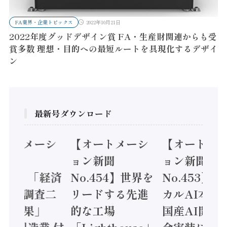
FA業界・企業トピックス
2022年10月21日
2022年度グッドデザイン賞 FA・生産財関連からも受
賞多数 理想・目的への最短ルートを具現化するデザイ
ン
最新号ダウンロード
オートメーシ
【オートメーシ
【オートメ
ン新聞
ョン新聞
ョン新聞
.455】「経済
No.454】世界を
No.453】
造実態調査二
リードする先進
カルAI本格
集計結果」
的な工場
国産AI開発
24年製造業 付
「Lighthouse」
会実装に活