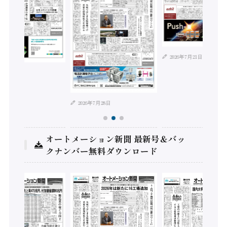
2026年7月21日
年8月4日
2026年7月28日
オートメーション新聞 最新号＆バッ
クナンバー無料ダウンロード