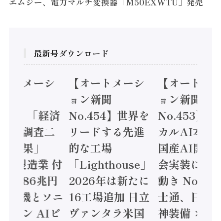
エムジー、電力マルチ変換器「M50EXWTU」発売
最新号ダウンロード
オートメーシ
【オートメーシ
【オートメ
ン新聞
ョン新聞
ョン新聞
.455】「経済
No.454】世界を
No.453】
造実態調査二
リードする先進
カルAI本格
集計結果」
的な工場
国産AI開発
24年製造業 付
「Lighthouse」
会実装に活
値額86兆円
2026年は新たに
動き Noetr
三菱電機とソニ
16工場追加 日立
士通、日立 /
ミコン AIビ
ヴァンタラ米国
神装備 ×