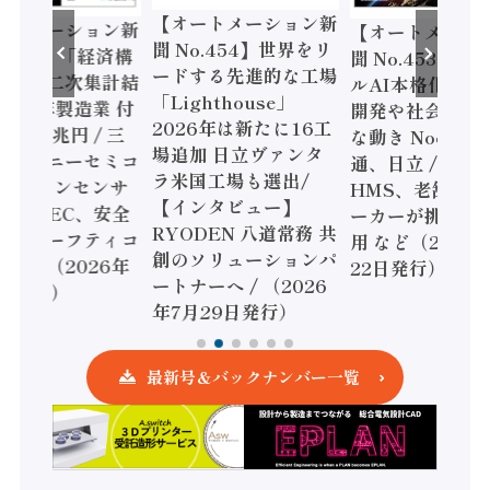
【オートメーション新
ートメーション新
【オートメーシ
聞 No.454】世界をリ
o.455】「経済構
聞 No.453】フ
ードする先進的な工場
態調査二次集計結
ルAI本格化へ 国
「Lighthouse」
024年製造業 付
開発や社会実装
2026年は新たに16工
額86兆円 / 三
な動き Noetra
場追加 日立ヴァンタ
機とソニーセミコ
通、日立 / 兵神
ラ米国工場も選出/
AIビジョンセンサ
HMS、老舗ポン
【インタビュー】
 / IDEC、安全
ーカーが挑むデ
RYODEN 八道常務 共
かすセーフティコ
用 など（2026
創のソリューションパ
ローラ（2026年
22日発行）
ートナーへ / （2026
5日発行）
年7月29日発行）
最新号＆バックナンバー一覧