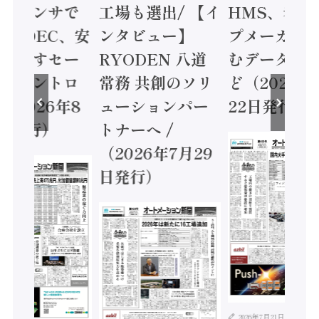
ョンセンサで
工場も選出/ 【イ
HMS、老舗
 / IDEC、安
ンタビュー】
プメーカー
に動かすセー
RYODEN 八道
むデータ活用
ティコントロ
常務 共創のソリ
ど（2026年
（2026年8
ューションパー
22日発行）
日発行）
トナーへ /
（2026年7月29
日発行）
2026年7月21日