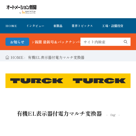
HOME
インタビュー
新製品
業界トピックス
工場・設備投資
イ
トメーション新聞 最新号＆バックナンバーを無料で公開中 詳細はこちら
お知らせ
HOME
有機EL表示器付電力マルチ変換器
有機EL表示器付電力マルチ変換器
tag