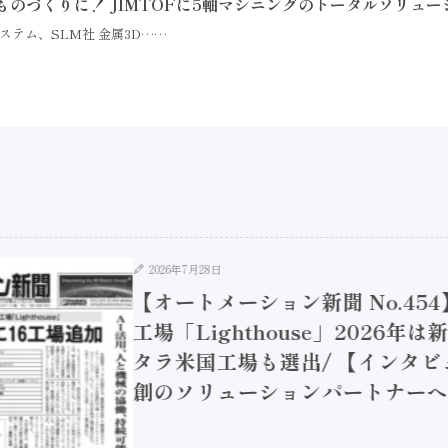
ものづくりに！ JIMTOFに5軸マシニングのトータルソリュ
ステム、SLM社 金属3D……
2026年7月28日
【オートメーション新聞 No.45
工場「Lighthouse」2026年
タラ米国工場も選出/ 【インタビュ
創のソリューションパートナーへ / 