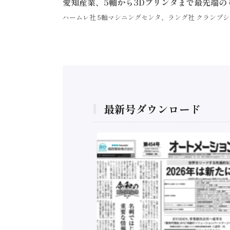
愛知産業、5軸から3Dプリンタまで最先端の
ハームレ社 5軸マシニングセンタ、ラング社 クランプシ
最新号ダウンロード
構造実態調査二次集
/ 三菱電機とソニー
C、安全に動かすセ
行）