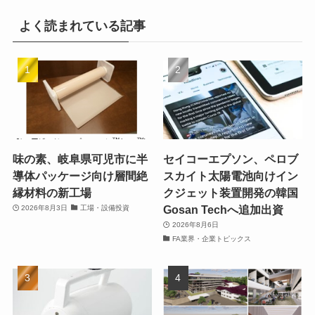
よく読まれている記事
味の素、岐阜県可児市に半
セイコーエプソン、ペロブ
導体パッケージ向け層間絶
スカイト太陽電池向けイン
縁材料の新工場
クジェット装置開発の韓国
Gosan Techへ追加出資
2026年8月3日
工場・設備投資
2026年8月6日
FA業界・企業トピックス