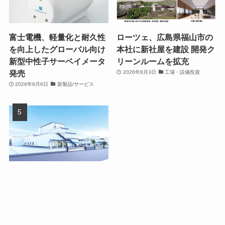
富士電機、軽量化と耐久性
ローツェ、広島県福山市の
を向上したグローバル向け
本社に新社屋を建設 開発ク
新型中性子サーベイメータ
リーンルームを拡充
発売
2026年8月3日
工場・設備投資
2026年8月6日
新製品/サービス
ダノンジャパン、群馬県館
林市の館林工場を150億円
超で大幅拡張
2026年8月4日
工場・設備投資