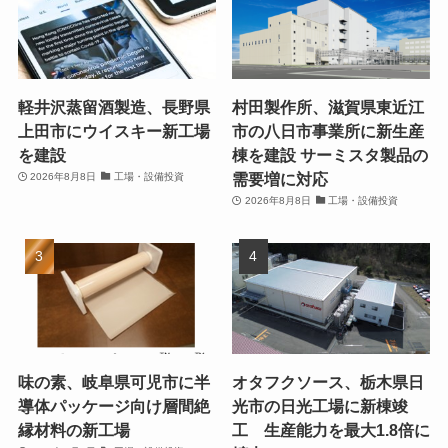
軽井沢蒸留酒製造、長野県
村田製作所、滋賀県東近江
上田市にウイスキー新工場
市の八日市事業所に新生産
を建設
棟を建設 サーミスタ製品の
需要増に対応
2026年8月8日
工場・設備投資
2026年8月8日
工場・設備投資
味の素、岐阜県可児市に半
オタフクソース、栃木県日
導体パッケージ向け層間絶
光市の日光工場に新棟竣
縁材料の新工場
工 生産能力を最大1.8倍に