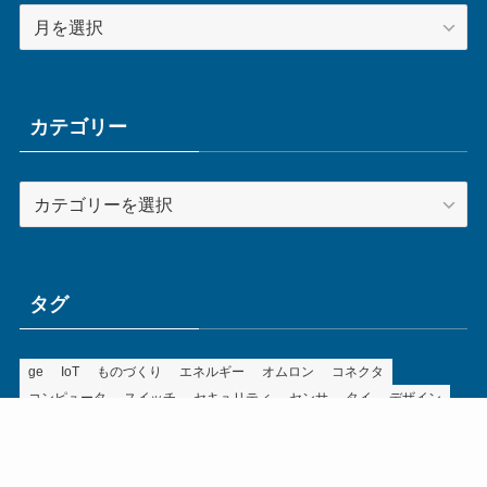
ア
ー
カ
イ
ブ
カテゴリー
カ
テ
ゴ
リ
ー
タグ
ge
IoT
ものづくり
エネルギー
オムロン
コネクタ
コンピュータ
スイッチ
セキュリティ
センサ
タイ
デザイン
デジタル
ドイツ
バリ
ライン
ロボット
三菱電機
中国
企業
制御機器
制御盤
効率化
動向
半導体
安全
展示会
採用
接続
搬送
改善
機械
液晶
温度
無線
物流