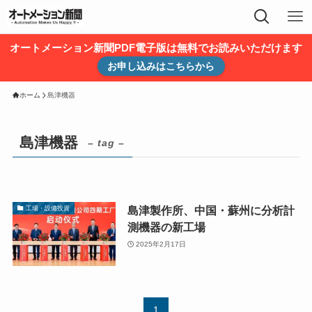
オートメーション新聞PDF電子版は無料でお読みいただけます
お申し込みはこちらから
ホーム
島津機器
島津機器
– tag –
島津製作所、中国・蘇州に分析計
工場・設備投資
測機器の新工場
2025年2月17日
1