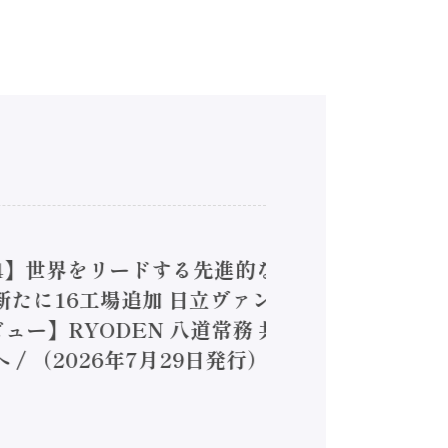
4】世界をリードする先進的な
は新たに16工場追加 日立ヴァン
ー】RYODEN 八道常務 共
（2026年7月29日発行）