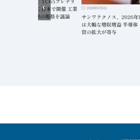
/29～7/3に「IEC TC65プレナリ
議」を18年ぶりに日本で開催 工業
2026年8月6日
プロセス計測制御の規格を議論
サンワテクノス、2026年
は大幅な増収増益 半導体
資の拡大が寄与