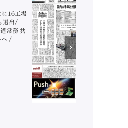
ジカルA
新たに16工場
装に活発
も選出/
兵神装備
道常務 共
が挑むデ
へ /
発行）