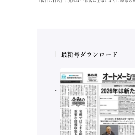
「岡目八目的」に見れば… 顧客は生命でなく市場 事の
最新号ダウンロード
構造実態調査二次集
/ 三菱電機とソニー
C、安全に動かすセ
行）