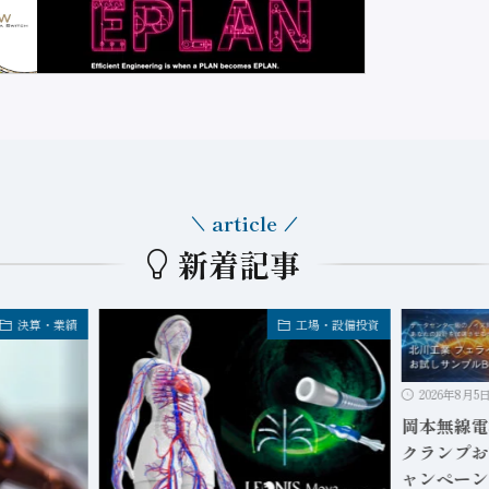
article
新着記事
決算・業績
工場・設備投資
2026年8月5
岡本無線電
クランプお
ャンペーン