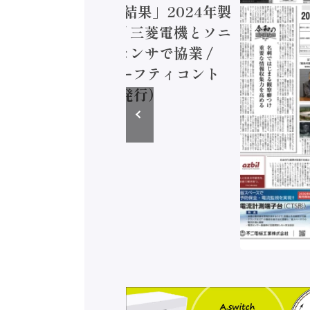
造実態調査二次集計結果」2024年製
付加価値額86兆円 / 三菱電機とソニ
ミコン AIビジョンセンサで協業 /
EC、安全に動かすセーフティコント
ラ（2026年8月5日発行）