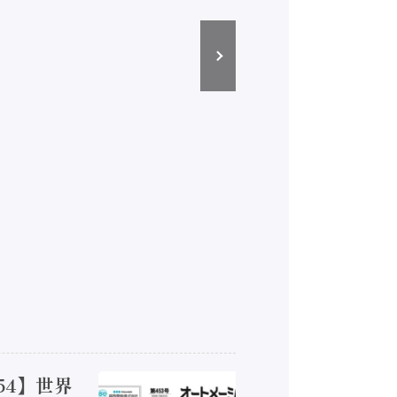
54】世界
【オート